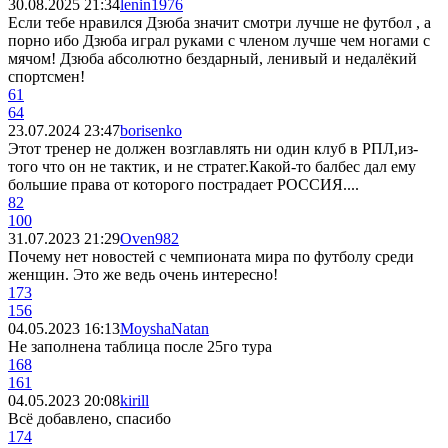
30.08.2025 21:34
lenin1976
Если тебе нравился Дзюба значит смотри лучше не футбол , а
порно ибо Дзюба играл руками с членом лучше чем ногами с
мячом! Дзюба абсолютно бездарный, ленивый и недалёкий
спортсмен!
61
64
23.07.2024 23:47
borisenko
Этот тренер не должен возглавлять ни один клуб в РПЛ,из-
того что он не тактик, и не стратег.Какой-то балбес дал ему
большие права от которого пострадает РОССИЯ....
82
100
31.07.2023 21:29
Oven982
Почему нет новостей с чемпионата мира по футболу среди
женщин. Это же ведь очень интересно!
173
156
04.05.2023 16:13
MoyshaNatan
Не заполнена таблица после 25го тура
168
161
04.05.2023 20:08
kirill
Всё добавлено, спасибо
174