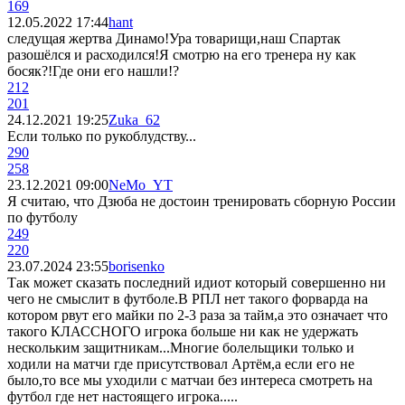
169
12.05.2022 17:44
hant
следущая жертва Динамо!Ура товарищи,наш Спартак
разошёлся и расходился!Я смотрю на его тренера ну как
босяк?!Где они его нашли!?
212
201
24.12.2021 19:25
Zuka_62
Если только по рукоблудству...
290
258
23.12.2021 09:00
NeMo_YT
Я считаю, что Дзюба не достоин тренировать сборную России
по футболу
249
220
23.07.2024 23:55
borisenko
Так может сказать последний идиот который совершенно ни
чего не смыслит в футболе.В РПЛ нет такого форварда на
котором рвут его майки по 2-3 раза за тайм,а это означает что
такого КЛАССНОГО игрока больше ни как не удержать
нескольким защитникам...Многие болельщики только и
ходили на матчи где присутствовал Артём,а если его не
было,то все мы уходили с матчаи без интереса смотреть на
футбол где нет настоящего игрока.....