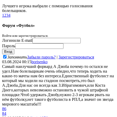
Лучшего игрока выбрали с помощью голосования
болельщиков.
1
2
3
4
Форум «Футбол»
Войти или зарегистрироваться.
Логин
или E-mail
Пароль
Запомнить
Забыли пароль?
|
Зарегистрироваться
03.08.2024 00:15
borisenko
Самый наилучший форвард А Дзюба почему-то остался не
удел.Нам болельщикам очень обидно,что теперь ходить на
какие-то мачты нам без интереса.Единственный футболист на
который мы ходили на стадион посмотреть,это был
А.Дзюба.Для нас он всегда как З.Ибрагимович,или Коста
Диего,которых невозможно остановить в чужой штрафной
площадке.Чтоб удержать Дзюбу,нужно 2-3 игрокам рвать на
нём футболку,нет такого футболиста в РПЛ,а значит он звезда
мирового масштаба!!!
86
84