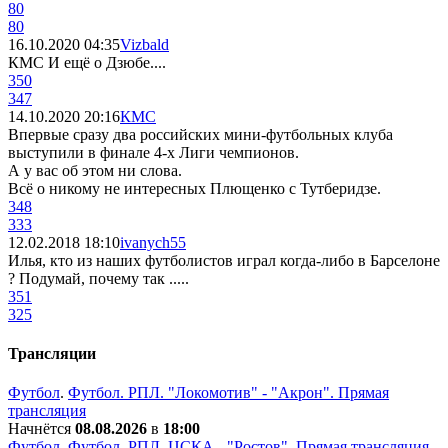
80
80
16.10.2020 04:35
Vizbald
КМС И ещё о Дзюбе....
350
347
14.10.2020 20:16
КМС
Впервые сразу два российских мини-футбольных клуба
выступили в финале 4-х Лиги чемпионов.
А у вас об этом ни слова.
Всё о никому не интересных Плющенко с Тутберидзе.
348
333
12.02.2018 18:10
ivanych55
Илья, кто из наших футболистов играл когда-либо в Барселоне
? Подумай, почему так .....
351
325
Трансляции
Футбол
.
Футбол. РПЛ. "Локомотив" - "Акрон". Прямая
трансляция
Начнётся
08.08.2026
в
18:00
Футбол
.
Футбол. РПЛ. ЦСКА - "Ростов". Прямая трансляция