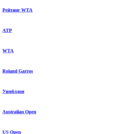
Рейтинг WTA
ATP
WTA
Roland Garros
Уимблдон
Australian Open
US Open