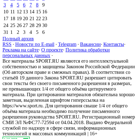
3
4
5
6
7
8
9
10
11
12
13
14
15
16
17
18
19
20
21
22
23
24
25
26
27
28
29
30
31
1
2
3
4
5
6
Полный архив
RSS
·
Новости по E-mail
·
Telegram
·
Вакансии
·
Контакты
·
Реклама на сайте
·
О проекте
·
Политика обработки
персональных данных
·
Все материалы SPORT.RU являются его интеллектуальной
собственностью и защищены Законом Российской Федерации
(Об авторском праве и смежных правах). В соответствии со
статьёй 19 данного Закона SPORT.RU разрешает цитировать
свои тексты без своего письменного разрешения в размерах,
не превышающих 1/4 от общего объёма цитируемого
материала. При цитировании материалов обязательна хорошо
заметная, выделенная шрифтом гиперссылка на
https://www.sport.ru. Для цитирования свыше 1/4 от общего
объёма материала необходимо получение письменного
разрешения руководства SPORT.RU. Регистрационный номер
СМИ ЭЛ №ФС77-72594 от 04.04.2018. Выдано Федеральной
службой по надзору в сфере связи, информационных
технологий и массовых коммуникаций | 16+