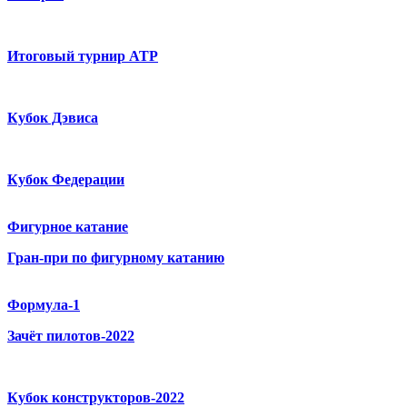
Итоговый турнир ATP
Кубок Дэвиса
Кубок Федерации
Фигурное катание
Гран-при по фигурному катанию
Формула-1
Зачёт пилотов-2022
Кубок конструкторов-2022