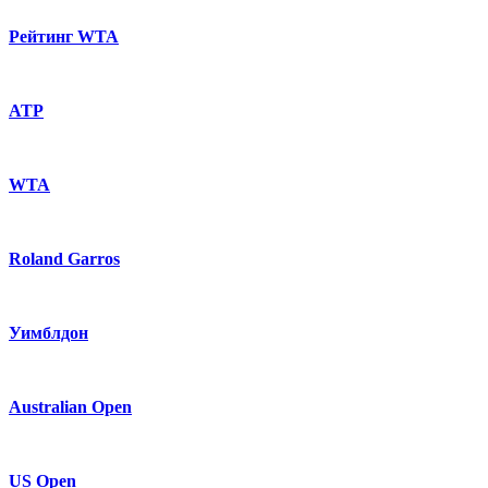
Рейтинг WTA
ATP
WTA
Roland Garros
Уимблдон
Australian Open
US Open