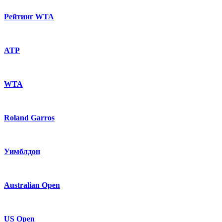
Рейтинг WTA
ATP
WTA
Roland Garros
Уимблдон
Australian Open
US Open