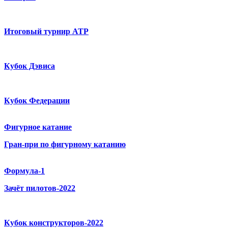
Итоговый турнир ATP
Кубок Дэвиса
Кубок Федерации
Фигурное катание
Гран-при по фигурному катанию
Формула-1
Зачёт пилотов-2022
Кубок конструкторов-2022