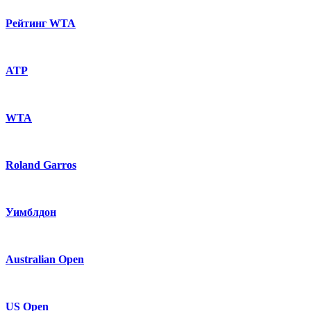
Рейтинг WTA
ATP
WTA
Roland Garros
Уимблдон
Australian Open
US Open