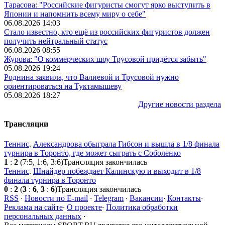
Тарасова: "Российские фигуристы смогут ярко выступить в
Японии и напомнить всему миру о себе"
06.08.2026 14:03
Стало известно, кто ещё из российских фигуристов должен
получить нейтральный статус
06.08.2026 08:55
Журова: "О коммерческих шоу Трусовой придётся забыть"
05.08.2026 19:24
Роднина заявила, что Валиевой и Трусовой нужно
ориентироваться на Туктамышеву
05.08.2026 18:27
Другие новости раздела
Трансляции
Теннис
.
Александрова обыграла Гибсон и вышла в 1/8 финала
турнира в Торонто, где может сыграть с Соболенко
1
:
2
(7:5, 1:6, 3:6)
Трансляция закончилась
Теннис
.
Шнайдер побеждает Калинскую и выходит в 1/8
финала турнира в Торонто
0
:
2
(
3
:
6
,
3
:
6
)
Трансляция закончилась
RSS
·
Новости по E-mail
·
Telegram
·
Вакансии
·
Контакты
·
Реклама на сайте
·
О проекте
·
Политика обработки
персональных данных
·