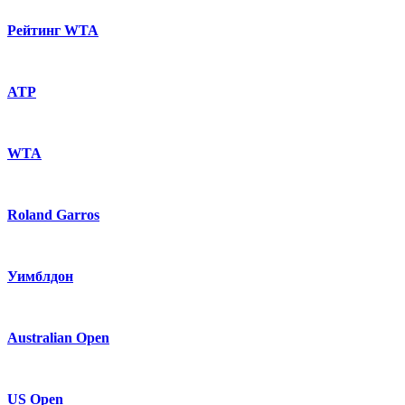
Рейтинг WTA
ATP
WTA
Roland Garros
Уимблдон
Australian Open
US Open