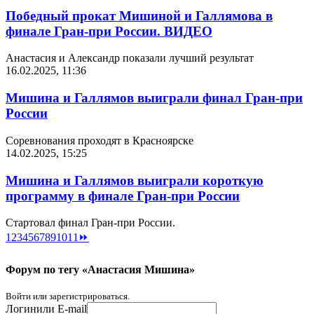
Победный прокат Мишиной и Галлямова в
финале Гран-при России. ВИДЕО
Анастасия и Александр показали лучший результат
16.02.2025, 11:36
Мишина и Галлямов выиграли финал Гран-при
России
Соревнования проходят в Красноярске
14.02.2025, 15:25
Мишина и Галлямов выиграли короткую
программу в финале Гран-при России
Стартовал финал Гран-при России.
1
2
3
4
5
6
7
8
9
10
11
⏩
Форум по тегу «Анастасия Мишина»
Войти или зарегистрироваться.
Логин
или E-mail