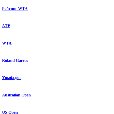
Рейтинг WTA
ATP
WTA
Roland Garros
Уимблдон
Australian Open
US Open