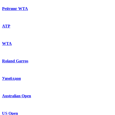
Рейтинг WTA
ATP
WTA
Roland Garros
Уимблдон
Australian Open
US Open