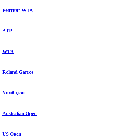
Рейтинг WTA
ATP
WTA
Roland Garros
Уимблдон
Australian Open
US Open