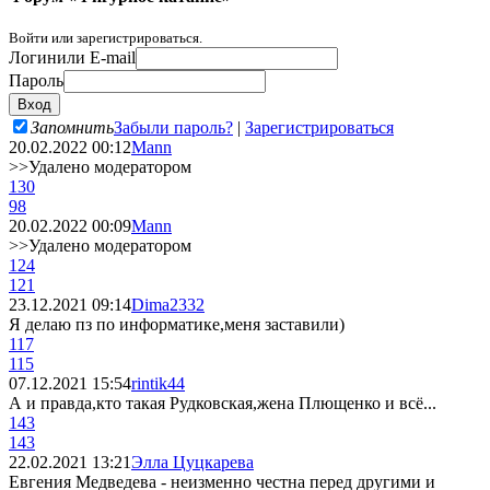
Войти или зарегистрироваться.
Логин
или E-mail
Пароль
Запомнить
Забыли пароль?
|
Зарегистрироваться
20.02.2022 00:12
Mann
>>Удалено модератором
130
98
20.02.2022 00:09
Mann
>>Удалено модератором
124
121
23.12.2021 09:14
Dima2332
Я делаю пз по информатике,меня заставили)
117
115
07.12.2021 15:54
rintik44
А и правда,кто такая Рудковская,жена Плющенко и всё...
143
143
22.02.2021 13:21
Элла Цуцкарева
Евгения Медведева - неизменно честна перед другими и