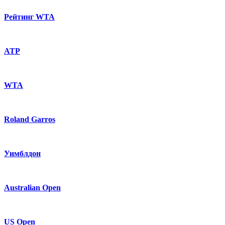
Рейтинг WTA
ATP
WTA
Roland Garros
Уимблдон
Australian Open
US Open