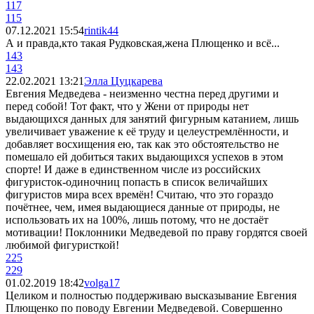
117
115
07.12.2021 15:54
rintik44
А и правда,кто такая Рудковская,жена Плющенко и всё...
143
143
22.02.2021 13:21
Элла Цуцкарева
Евгения Медведева - неизменно честна перед другими и
перед собой! Тот факт, что у Жени от природы нет
выдающихся данных для занятий фигурным катанием, лишь
увеличивает уважение к её труду и целеустремлённости, и
добавляет восхищения ею, так как это обстоятельство не
помешало ей добиться таких выдающихся успехов в этом
спорте! И даже в единственном числе из российских
фигуристок-одиночниц попасть в список величайших
фигуристов мира всех времён! Считаю, что это гораздо
почётнее, чем, имея выдающиеся данные от природы, не
использовать их на 100%, лишь потому, что не достаёт
мотивации! Поклонники Медведевой по праву гордятся своей
любимой фигуристкой!
225
229
01.02.2019 18:42
volga17
Целиком и полностью поддерживаю высказывание Евгения
Плющенко по поводу Евгении Медведевой. Совершенно