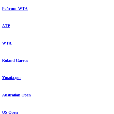
Рейтинг WTA
ATP
WTA
Roland Garros
Уимблдон
Australian Open
US Open