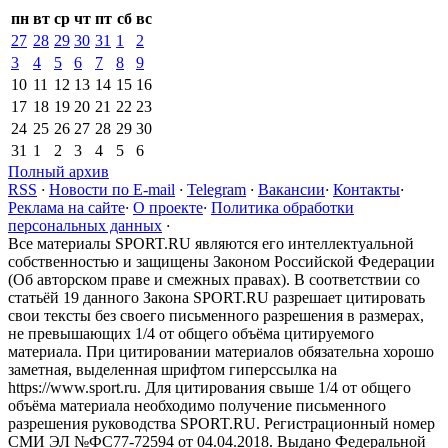
пн
вт
ср
чт
пт
сб
вс
27
28
29
30
31
1
2
3
4
5
6
7
8
9
10
11
12
13
14
15
16
17
18
19
20
21
22
23
24
25
26
27
28
29
30
31
1
2
3
4
5
6
Полный архив
RSS
·
Новости по E-mail
·
Telegram
·
Вакансии
·
Контакты
·
Реклама на сайте
·
О проекте
·
Политика обработки
персональных данных
·
Все материалы SPORT.RU являются его интеллектуальной
собственностью и защищены Законом Российской Федерации
(Об авторском праве и смежных правах). В соответствии со
статьёй 19 данного Закона SPORT.RU разрешает цитировать
свои тексты без своего письменного разрешения в размерах,
не превышающих 1/4 от общего объёма цитируемого
материала. При цитировании материалов обязательна хорошо
заметная, выделенная шрифтом гиперссылка на
https://www.sport.ru. Для цитирования свыше 1/4 от общего
объёма материала необходимо получение письменного
разрешения руководства SPORT.RU. Регистрационный номер
СМИ ЭЛ №ФС77-72594 от 04.04.2018. Выдано Федеральной