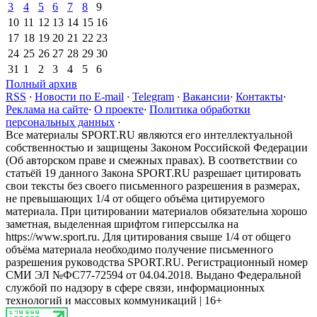
3
4
5
6
7
8
9
10
11
12
13
14
15
16
17
18
19
20
21
22
23
24
25
26
27
28
29
30
31
1
2
3
4
5
6
Полный архив
RSS
·
Новости по E-mail
·
Telegram
·
Вакансии
·
Контакты
·
Реклама на сайте
·
О проекте
·
Политика обработки
персональных данных
·
Все материалы SPORT.RU являются его интеллектуальной
собственностью и защищены Законом Российской Федерации
(Об авторском праве и смежных правах). В соответствии со
статьёй 19 данного Закона SPORT.RU разрешает цитировать
свои тексты без своего письменного разрешения в размерах,
не превышающих 1/4 от общего объёма цитируемого
материала. При цитировании материалов обязательна хорошо
заметная, выделенная шрифтом гиперссылка на
https://www.sport.ru. Для цитирования свыше 1/4 от общего
объёма материала необходимо получение письменного
разрешения руководства SPORT.RU. Регистрационный номер
СМИ ЭЛ №ФС77-72594 от 04.04.2018. Выдано Федеральной
службой по надзору в сфере связи, информационных
технологий и массовых коммуникаций | 16+