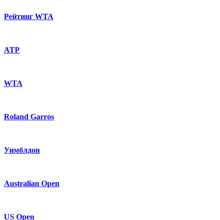
Рейтинг WTA
ATP
WTA
Roland Garros
Уимблдон
Australian Open
US Open