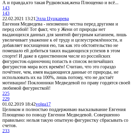
А и правда,кто такая Рудковская,жена Плющенко и всё...
143
143
22.02.2021 13:21
Элла Цуцкарева
Евгения Медведева - неизменно честна перед другими и
перед собой! Тот факт, что у Жени от природы нет
выдающихся данных для занятий фигурным катанием, лишь
увеличивает уважение к её труду и целеустремлённости, и
добавляет восхищения ею, так как это обстоятельство не
помешало ей добиться таких выдающихся успехов в этом
спорте! И даже в единственном числе из российских
фигуристок-одиночниц попасть в список величайших
фигуристов мира всех времён! Считаю, что это гораздо
почётнее, чем, имея выдающиеся данные от природы, не
использовать их на 100%, лишь потому, что не достаёт
мотивации! Поклонники Медведевой по праву гордятся своей
любимой фигуристкой!
225
229
01.02.2019 18:42
volga17
Целиком и полностью поддерживаю высказывание Евгения
Плющенко по поводу Евгении Медведевой. Совершенно
правильно: нельзя такую опытную фигуристку сбрасывать со
счетов.
233