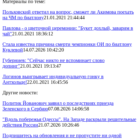
Материалы по теме:
Польховский ответил на вопрос, сможет ли Акимова поехать
на ЧМ по биатлону
21.01.2021 21:44:44
Павлова - о цветочной церемонии: "Букет дохлый, заварим в
чай"
21.01.2021 18:36:12
Стала известна причина смерти чемпионки ОИ по биатлону
Куклевой
14.07.2026 10:42:20
Губерниев: "Сейчас никто не вспоминает слово
допинг"
21.01.2021 19:13:47
Логинов выигрывает индивидуальную гонку в
Антхольце!
22.01.2021 16:45:56
Другие новости:
Политик Йованович заявил о последствиях приезда
Зеленского в Сербию
07.08.2026 14:06:58
"Вдоль побережья Одессы". На Западе раскрыли решительные
действия России
21.07.2026 10:26:46
Подпишитесь на обновления и не пропустите ни одной