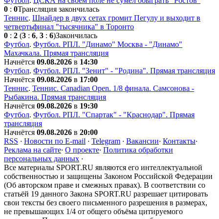
Футбол
.
ЦСКА на своём поле не сумел обыграть "Ростов"
0
:
0
Трансляция закончилась
Теннис
.
Шнайдер в двух сетах громит Пегулу и выходит в
четвертьфинал "тысячника" в Торонто
0
:
2
(
3
:
6
,
3
:
6
)
Закончилась
Футбол
.
Футбол. РПЛ. "Динамо" Москва - "Динамо"
Махачкала. Прямая трансляция
Начнётся
09.08.2026
в
14:30
Футбол
.
Футбол. РПЛ. "Зенит" - "Родина". Прямая трансляция
Начнётся
09.08.2026
в
17:00
Теннис
.
Теннис. Сanadian Open. 1/8 финала. Самсонова -
Рыбакина. Прямая трансляция
Начнётся
09.08.2026
в
19:30
Футбол
.
Футбол. РПЛ. "Спартак" - "Краснодар". Прямая
трансляция
Начнётся
09.08.2026
в
20:00
RSS
·
Новости по E-mail
·
Telegram
·
Вакансии
·
Контакты
·
Реклама на сайте
·
О проекте
·
Политика обработки
персональных данных
·
Все материалы SPORT.RU являются его интеллектуальной
собственностью и защищены Законом Российской Федерации
(Об авторском праве и смежных правах). В соответствии со
статьёй 19 данного Закона SPORT.RU разрешает цитировать
свои тексты без своего письменного разрешения в размерах,
не превышающих 1/4 от общего объёма цитируемого