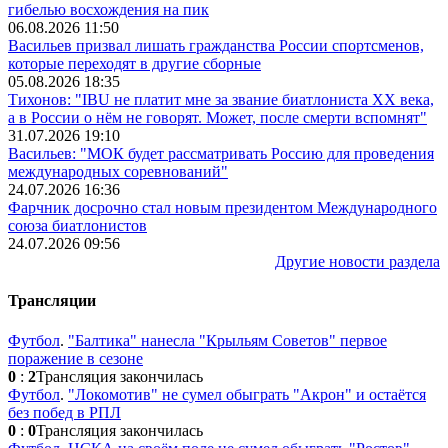
гибелью восхождения на пик
06.08.2026 11:50
Васильев призвал лишать гражданства России спортсменов,
которые переходят в другие сборные
05.08.2026 18:35
Тихонов: "IBU не платит мне за звание биатлониста XX века,
а в России о нём не говорят. Может, после смерти вспомнят"
31.07.2026 19:10
Васильев: "МОК будет рассматривать Россию для проведения
международных соревнований"
24.07.2026 16:36
Фарчник досрочно стал новым президентом Международного
союза биатлонистов
24.07.2026 09:56
Другие новости раздела
Трансляции
Футбол
.
"Балтика" нанесла "Крыльям Советов" первое
поражение в сезоне
0
:
2
Трансляция закончилась
Футбол
.
"Локомотив" не сумел обыграть "Акрон" и остаётся
без побед в РПЛ
0
:
0
Трансляция закончилась