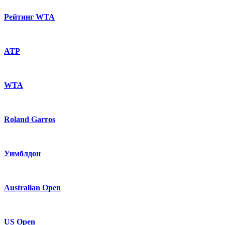
Рейтинг WTA
ATP
WTA
Roland Garros
Уимблдон
Australian Open
US Open