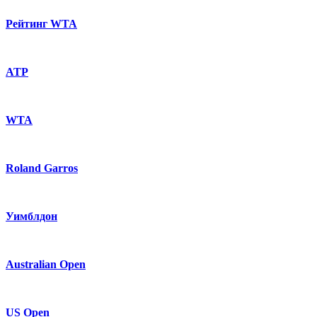
Рейтинг WTA
ATP
WTA
Roland Garros
Уимблдон
Australian Open
US Open