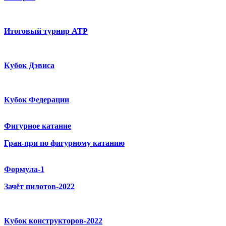
Итоговый турнир ATP
Кубок Дэвиса
Кубок Федерации
Фигурное катание
Гран-при по фигурному катанию
Формула-1
Зачёт пилотов-2022
Кубок конструкторов-2022