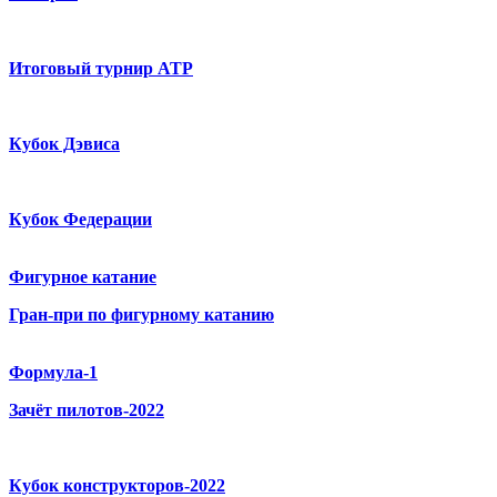
Итоговый турнир ATP
Кубок Дэвиса
Кубок Федерации
Фигурное катание
Гран-при по фигурному катанию
Формула-1
Зачёт пилотов-2022
Кубок конструкторов-2022