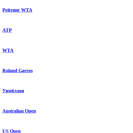
Рейтинг WTA
ATP
WTA
Roland Garros
Уимблдон
Australian Open
US Open