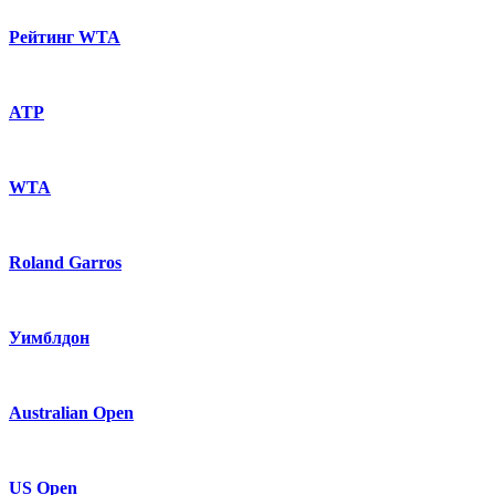
Рейтинг WTA
ATP
WTA
Roland Garros
Уимблдон
Australian Open
US Open