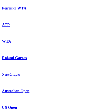
Рейтинг WTA
ATP
WTA
Roland Garros
Уимблдон
Australian Open
US Open