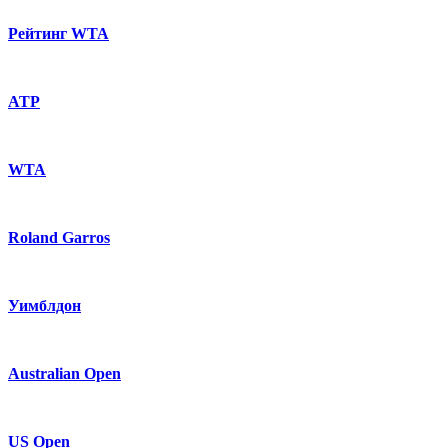
Рейтинг WTA
ATP
WTA
Roland Garros
Уимблдон
Australian Open
US Open