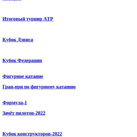
Итоговый турнир ATP
Кубок Дэвиса
Кубок Федерации
Фигурное катание
Гран-при по фигурному катанию
Формула-1
Зачёт пилотов-2022
Кубок конструкторов-2022