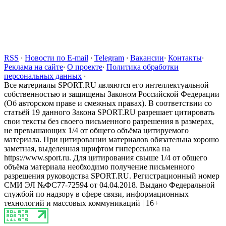
RSS
·
Новости по E-mail
·
Telegram
·
Вакансии
·
Контакты
·
Реклама на сайте
·
О проекте
·
Политика обработки
персональных данных
·
Все материалы SPORT.RU являются его интеллектуальной
собственностью и защищены Законом Российской Федерации
(Об авторском праве и смежных правах). В соответствии со
статьёй 19 данного Закона SPORT.RU разрешает цитировать
свои тексты без своего письменного разрешения в размерах,
не превышающих 1/4 от общего объёма цитируемого
материала. При цитировании материалов обязательна хорошо
заметная, выделенная шрифтом гиперссылка на
https://www.sport.ru. Для цитирования свыше 1/4 от общего
объёма материала необходимо получение письменного
разрешения руководства SPORT.RU. Регистрационный номер
СМИ ЭЛ №ФС77-72594 от 04.04.2018. Выдано Федеральной
службой по надзору в сфере связи, информационных
технологий и массовых коммуникаций | 16+