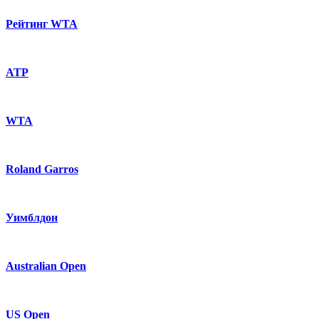
Рейтинг WTA
ATP
WTA
Roland Garros
Уимблдон
Australian Open
US Open