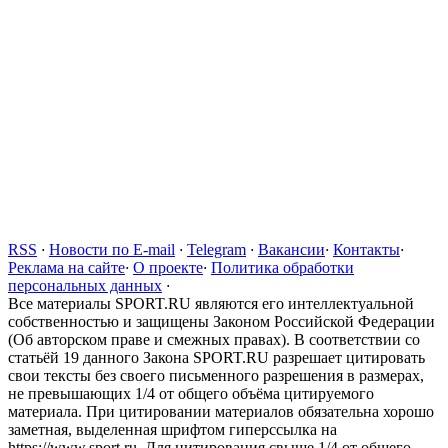
RSS
·
Новости по E-mail
·
Telegram
·
Вакансии
·
Контакты
·
Реклама на сайте
·
О проекте
·
Политика обработки
персональных данных
·
Все материалы SPORT.RU являются его интеллектуальной
собственностью и защищены Законом Российской Федерации
(Об авторском праве и смежных правах). В соответствии со
статьёй 19 данного Закона SPORT.RU разрешает цитировать
свои тексты без своего письменного разрешения в размерах,
не превышающих 1/4 от общего объёма цитируемого
материала. При цитировании материалов обязательна хорошо
заметная, выделенная шрифтом гиперссылка на
https://www.sport.ru. Для цитирования свыше 1/4 от общего