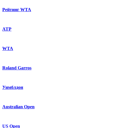
Рейтинг WTA
ATP
WTA
Roland Garros
Уимблдон
Australian Open
US Open