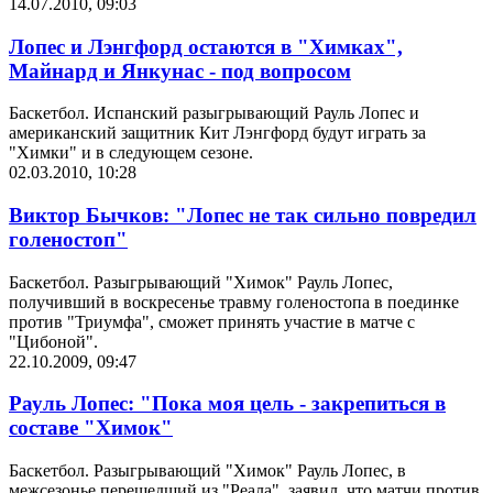
14.07.2010, 09:03
Лопес и Лэнгфорд остаются в "Химках",
Майнард и Янкунас - под вопросом
Баскетбол. Испанский разыгрывающий Рауль Лопес и
американский защитник Кит Лэнгфорд будут играть за
"Химки" и в следующем сезоне.
02.03.2010, 10:28
Виктор Бычков: "Лопес не так сильно повредил
голеностоп"
Баскетбол. Разыгрывающий "Химок" Рауль Лопес,
получивший в воскресенье травму голеностопа в поединке
против "Триумфа", сможет принять участие в матче с
"Цибоной".
22.10.2009, 09:47
Рауль Лопес: "Пока моя цель - закрепиться в
составе "Химок"
Баскетбол. Разыгрывающий "Химок" Рауль Лопес, в
межсезонье перешедший из "Реала", заявил, что матчи против