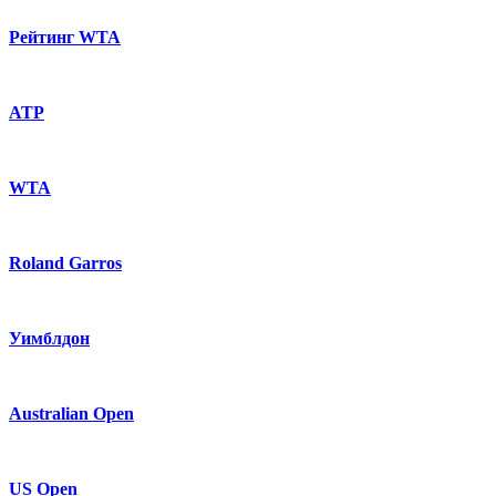
Рейтинг WTA
ATP
WTA
Roland Garros
Уимблдон
Australian Open
US Open