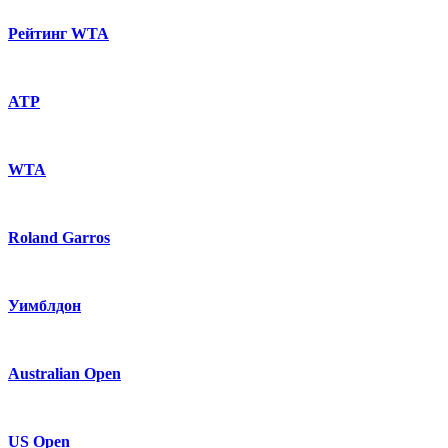
Рейтинг WTA
ATP
WTA
Roland Garros
Уимблдон
Australian Open
US Open