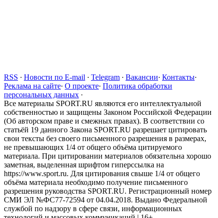
RSS
·
Новости по E-mail
·
Telegram
·
Вакансии
·
Контакты
·
Реклама на сайте
·
О проекте
·
Политика обработки
персональных данных
·
Все материалы SPORT.RU являются его интеллектуальной
собственностью и защищены Законом Российской Федерации
(Об авторском праве и смежных правах). В соответствии со
статьёй 19 данного Закона SPORT.RU разрешает цитировать
свои тексты без своего письменного разрешения в размерах,
не превышающих 1/4 от общего объёма цитируемого
материала. При цитировании материалов обязательна хорошо
заметная, выделенная шрифтом гиперссылка на
https://www.sport.ru. Для цитирования свыше 1/4 от общего
объёма материала необходимо получение письменного
разрешения руководства SPORT.RU. Регистрационный номер
СМИ ЭЛ №ФС77-72594 от 04.04.2018. Выдано Федеральной
службой по надзору в сфере связи, информационных
технологий и массовых коммуникаций | 16+