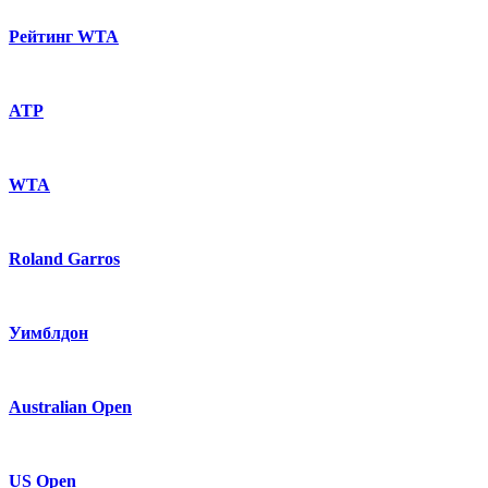
Рейтинг WTA
ATP
WTA
Roland Garros
Уимблдон
Australian Open
US Open