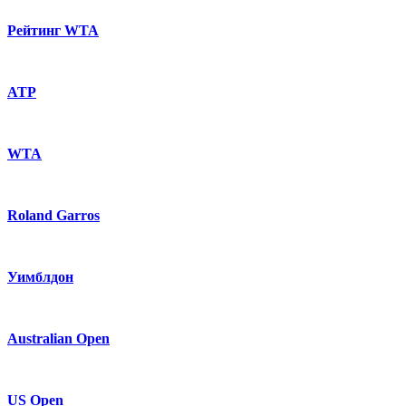
Рейтинг WTA
ATP
WTA
Roland Garros
Уимблдон
Australian Open
US Open