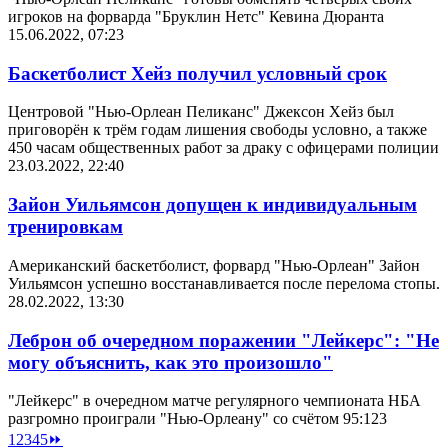
игроков на форварда "Бруклин Нетс" Кевина Дюранта
15.06.2022, 07:23
Баскетболист Хейз получил условный срок
Центровой "Нью-Орлеан Пеликанс" Джексон Хейз был
приговорён к трём годам лишения свободы условно, а также
450 часам общественных работ за драку с офицерами полиции
23.03.2022, 22:40
Зайон Уильямсон допущен к индивидуальным
тренировкам
Американский баскетболист, форвард "Нью-Орлеан" Зайон
Уильямсон успешно восстанавливается после перелома стопы.
28.02.2022, 13:30
Леброн об очередном поражении "Лейкерс": "Не
могу объяснить, как это произошло"
"Лейкерс" в очередном матче регулярного чемпионата НБА
разгромно проиграли "Нью-Орлеану" со счётом 95:123
1
2
3
4
5
⏩