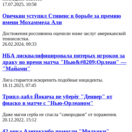
17.07.2025, 10:58
Овечкин уступил Стивенс в борьбе за премию
имени Мохаммеда Али
Достижения россиянина оценили ниже заслуг американской
теннисистки.
26.02.2024, 09:33
НБА дисквалифицировала пятерых игроков за
драку во время матча "Нью&#8209;Орлеан" —
"Майами"
Лига старается искоренить подобные инциденты.
18.11.2023, 07:45
Трипл-дабл Йокича не уберёг "Денвер" от
фиаско в матче с "Нью-Орлеаном"
Даже магия серба не спасла "самородков" от поражения.
20.12.2022, 15:12
42 очка Адетокунбо помогли "Милуоки"