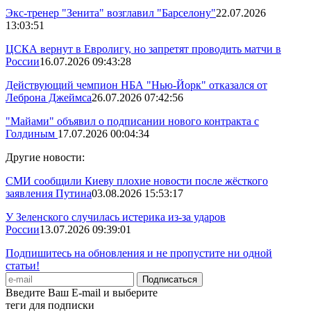
Экс-тренер "Зенита" возглавил "Барселону"
22.07.2026
13:03:51
ЦСКА вернут в Евролигу, но запретят проводить матчи в
России
16.07.2026 09:43:28
Действующий чемпион НБА "Нью-Йорк" отказался от
Леброна Джеймса
26.07.2026 07:42:56
"Майами" объявил о подписании нового контракта с
Голдиным
17.07.2026 00:04:34
Другие новости:
СМИ сообщили Киеву плохие новости после жёсткого
заявления Путина
03.08.2026 15:53:17
У Зеленского случилась истерика из-за ударов
России
13.07.2026 09:39:01
Подпишитесь на обновления и не пропустите ни одной
статьи!
Введите Ваш E-mail и выберите
теги для подписки