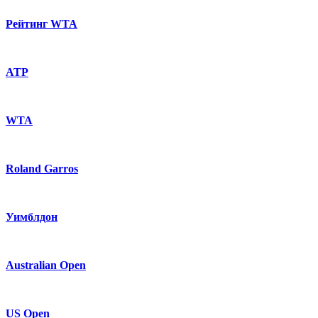
Рейтинг WTA
ATP
WTA
Roland Garros
Уимблдон
Australian Open
US Open