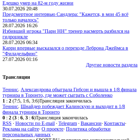
Едешко умер на 82-м году жизни
30.07.2026 20:48
Предсмертное интервью Сандлера: "Кажется, в мои 45 всё
только началось"
28.07.2026 16:26
Избивший игрока "Пари НН" тренер насмерть разбился на
гидроцикле
28.07.2026 06:34
Карри впервые высказался о переходе Леброна Джеймса в
"Филадельфию"
27.07.2026 01:16
Другие новости раздела
Трансляции
Теннис
.
Александрова обыграла Гибсон и вышла в 1/8 финала
турнира в Торонто, где может сыграть с Соболенко
1
:
2
(7:5, 1:6, 3:6)
Трансляция закончилась
Теннис
.
Шнайдер побеждает Калинскую и выходит в 1/8
финала турнира в Торонто
0
:
2
(
3
:
6
,
3
:
6
)
Трансляция закончилась
RSS
·
Новости по E-mail
·
Telegram
·
Вакансии
·
Контакты
·
Реклама на сайте
·
О проекте
·
Политика обработки
персональных данных
·