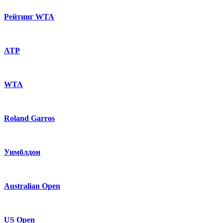
Рейтинг WTA
ATP
WTA
Roland Garros
Уимблдон
Australian Open
US Open