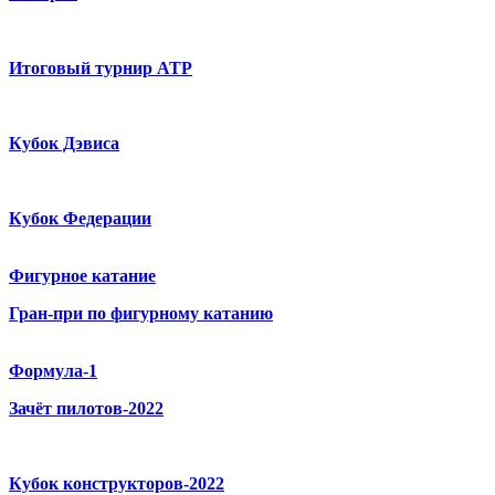
Итоговый турнир ATP
Кубок Дэвиса
Кубок Федерации
Фигурное катание
Гран-при по фигурному катанию
Формула-1
Зачёт пилотов-2022
Кубок конструкторов-2022