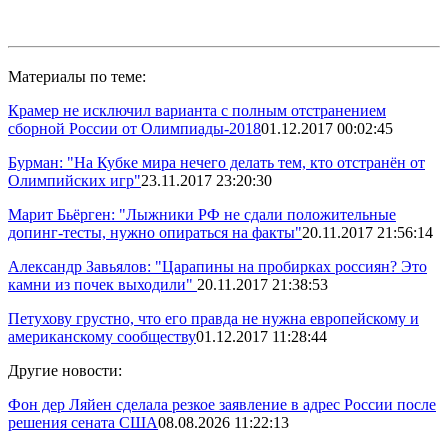
Материалы по теме:
Крамер не исключил варианта с полным отстранением
сборной России от Олимпиады-2018
01.12.2017 00:02:45
Бурман: "На Кубке мира нечего делать тем, кто отстранён от
Олимпийских игр"
23.11.2017 23:20:30
Марит Бьёрген: "Лыжники РФ не сдали положительные
допинг-тесты, нужно опираться на факты"
20.11.2017 21:56:14
Александр Завьялов: "Царапины на пробирках россиян? Это
камни из почек выходили"
20.11.2017 21:38:53
Петухову грустно, что его правда не нужна европейскому и
американскому сообществу
01.12.2017 11:28:44
Другие новости:
Фон дер Ляйен сделала резкое заявление в адрес России после
решения сената США
08.08.2026 11:22:13