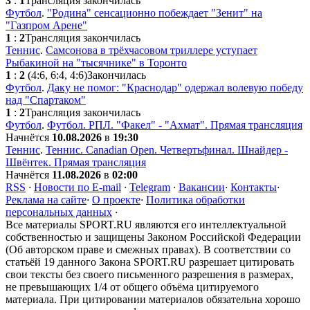
3
:
1
Трансляция закончилась
Футбол
.
"Родина" сенсационно побеждает "Зенит" на
"Газпром Арене"
1
:
2
Трансляция закончилась
Теннис
.
Самсонова в трёхчасовом триллере уступает
Рыбакиной на "тысячнике" в Торонто
1
:
2
(4:6, 6:4, 4:6)
Закончилась
Футбол
.
Даку не помог: "Краснодар" одержал волевую победу
над "Спартаком"
1
:
2
Трансляция закончилась
Футбол
.
Футбол. РПЛ. "Факел" - "Ахмат". Прямая трансляция
Начнётся
10.08.2026
в
19:30
Теннис
.
Теннис. Canadian Open. Четвертьфинал. Шнайдер -
Швёнтек. Прямая трансляция
Начнётся
11.08.2026
в
02:00
RSS
·
Новости по E-mail
·
Telegram
·
Вакансии
·
Контакты
·
Реклама на сайте
·
О проекте
·
Политика обработки
персональных данных
·
Все материалы SPORT.RU являются его интеллектуальной
собственностью и защищены Законом Российской Федерации
(Об авторском праве и смежных правах). В соответствии со
статьёй 19 данного Закона SPORT.RU разрешает цитировать
свои тексты без своего письменного разрешения в размерах,
не превышающих 1/4 от общего объёма цитируемого
материала. При цитировании материалов обязательна хорошо