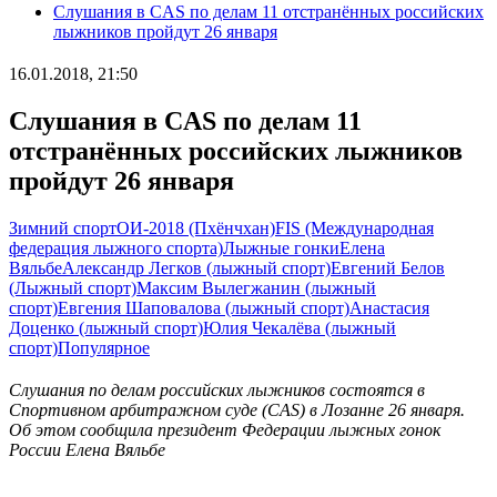
Слушания в CAS по делам 11 отстранённых российских
лыжников пройдут 26 января
16.01.2018, 21:50
Слушания в CAS по делам 11
отстранённых российских лыжников
пройдут 26 января
Зимний спорт
ОИ-2018 (Пхёнчхан)
FIS (Международная
федерация лыжного спорта)
Лыжные гонки
Елена
Вяльбе
Александр Легков (лыжный спорт)
Евгений Белов
(Лыжный спорт)
Максим Вылегжанин (лыжный
спорт)
Евгения Шаповалова (лыжный спорт)
Анастасия
Доценко (лыжный спорт)
Юлия Чекалёва (лыжный
спорт)
Популярное
Слушания по делам российских лыжников состоятся в
Спортивном арбитражном суде (CAS) в Лозанне 26 января.
Об этом сообщила президент Федерации лыжных гонок
России Елена Вяльбе