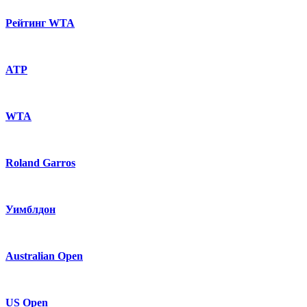
Рейтинг WTA
ATP
WTA
Roland Garros
Уимблдон
Australian Open
US Open