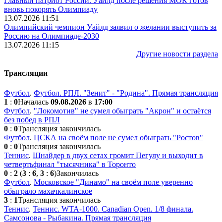
Главный патриот России. Уайлд после решения МОК готов
вновь покорять Олимпиаду
13.07.2026 11:51
Олимпийский чемпион Уайлд заявил о желании выступить за
Россию на Олимпиаде-2030
13.07.2026 11:15
Другие новости раздела
Трансляции
Футбол
.
Футбол. РПЛ. "Зенит" - "Родина". Прямая трансляция
1
:
0
Началась
09.08.2026
в
17:00
Футбол
.
"Локомотив" не сумел обыграть "Акрон" и остаётся
без побед в РПЛ
0
:
0
Трансляция закончилась
Футбол
.
ЦСКА на своём поле не сумел обыграть "Ростов"
0
:
0
Трансляция закончилась
Теннис
.
Шнайдер в двух сетах громит Пегулу и выходит в
четвертьфинал "тысячника" в Торонто
0
:
2
(
3
:
6
,
3
:
6
)
Закончилась
Футбол
.
Московское "Динамо" на своём поле уверенно
обыграло махачкалинское
3
:
1
Трансляция закончилась
Теннис
.
Теннис. WTA-1000. Сanadian Open. 1/8 финала.
Самсонова - Рыбакина. Прямая трансляция