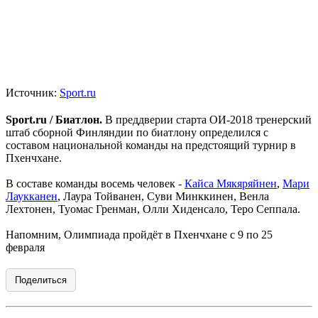
Источник:
Sport.ru
Sport.ru / Биатлон.
В преддверии старта ОИ-2018 тренерский
штаб сборной Финляндии по биатлону определился с
составом национальной команды на предстоящий турнир в
Пхенчхане.
В составе команды восемь человек -
Кайса Мякяряйнен
,
Мари
Лаукканен
, Лаура Тойванен, Суви Минккинен, Венла
Лехтонен, Туомас Гренман, Олли Хиденсало, Теро Сеппала.
Напомним, Олимпиада пройдёт в Пхенчхане с 9 по 25
февраля
Поделиться