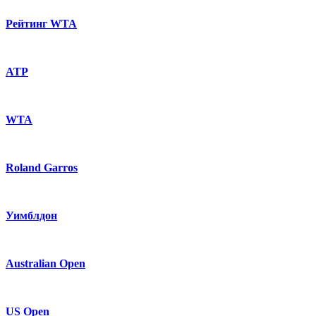
Рейтинг WTA
ATP
WTA
Roland Garros
Уимблдон
Australian Open
US Open