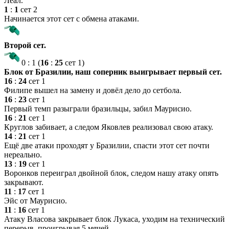
Леал.
1
:
1
сет 2
Начинается этот сет с обмена атаками.
Второй сет.
0
:
1
(
16
:
25
сет 1)
Блок от Бразилии, наш соперник выигрывает первый сет.
16
:
24
сет 1
Филипе вышел на замену и довёл дело до сетбола.
16
:
23
сет 1
Первый темп разыграли бразильцы, забил Маурисио.
16
:
21
сет 1
Круглов забивает, а следом Яковлев реализовал свою атаку.
14
:
21
сет 1
Ещё две атаки проходят у Бразилии, спасти этот сет почти
нереально.
13
:
19
сет 1
Воронков переиграл двойной блок, следом нашу атаку опять
закрывают.
11
:
17
сет 1
Эйс от Маурисио.
11
:
16
сет 1
Атаку Власова закрывает блок Лукаса, уходим на технический
перерыв, проигрывая 5 мячей.