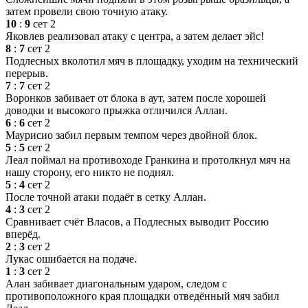
затем провели свою точную атаку.
10
:
9
сет 2
Яковлев реализовал атаку с центра, а затем делает эйс!
8
:
7
сет 2
Подлесных вколотил мяч в площадку, уходим на технический
перерыв.
7
:
7
сет 2
Воронков забивает от блока в аут, затем после хорошей
доводки и высокого прыжка отличился Аллан.
6
:
6
сет 2
Маурисио забил первым темпом через двойной блок.
5
:
5
сет 2
Леал поймал на противоходе Гранкина и протолкнул мяч на
нашу сторону, его никто не поднял.
5
:
4
сет 2
После точной атаки подаёт в сетку Аллан.
4
:
3
сет 2
Сравнивает счёт Власов, а Подлесных выводит Россию
вперёд.
2
:
3
сет 2
Лукас ошибается на подаче.
1
:
3
сет 2
Алан забивает диагональным ударом, следом с
противоположного края площадки отведённый мяч забил