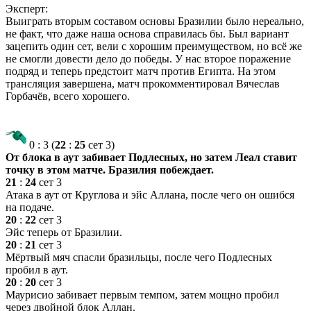
Эксперт:
Выиграть вторым составом основы Бразилии было нереально,
не факт, что даже наша основа справилась бы. Был вариант
зацепить один сет, вели с хорошим преимуществом, но всё же
не смогли довести дело до победы. У нас второе поражение
подряд и теперь предстоит матч против Египта. На этом
трансляция завершена, матч прокомментировал Вячеслав
Горбачёв, всего хорошего.
0
:
3
(
22
:
25
сет 3)
От блока в аут забивает Подлесных, но затем Леал ставит
точку в этом матче. Бразилия побеждает.
21
:
24
сет 3
Атака в аут от Круглова и эйс Аллана, после чего он ошибся
на подаче.
20
:
22
сет 3
Эйс теперь от Бразилии.
20
:
21
сет 3
Мёртвый мяч спасли бразильцы, после чего Подлесных
пробил в аут.
20
:
20
сет 3
Маурисио забивает первым темпом, затем мощно пробил
через двойной блок Аллан.