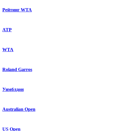
Рейтинг WTA
ATP
WTA
Roland Garros
Уимблдон
Australian Open
US Open