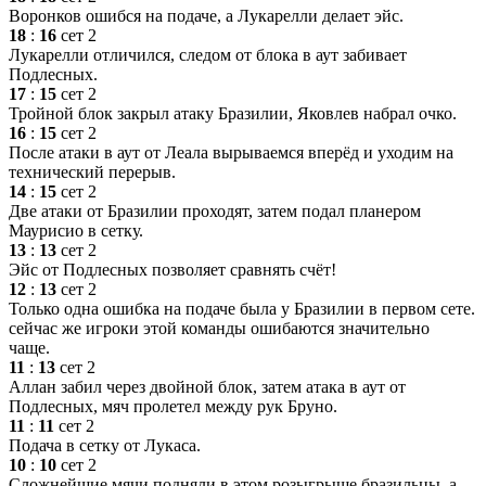
Воронков ошибся на подаче, а Лукарелли делает эйс.
18
:
16
сет 2
Лукарелли отличился, следом от блока в аут забивает
Подлесных.
17
:
15
сет 2
Тройной блок закрыл атаку Бразилии, Яковлев набрал очко.
16
:
15
сет 2
После атаки в аут от Леала вырываемся вперёд и уходим на
технический перерыв.
14
:
15
сет 2
Две атаки от Бразилии проходят, затем подал планером
Маурисио в сетку.
13
:
13
сет 2
Эйс от Подлесных позволяет сравнять счёт!
12
:
13
сет 2
Только одна ошибка на подаче была у Бразилии в первом сете.
сейчас же игроки этой команды ошибаются значительно
чаще.
11
:
13
сет 2
Аллан забил через двойной блок, затем атака в аут от
Подлесных, мяч пролетел между рук Бруно.
11
:
11
сет 2
Подача в сетку от Лукаса.
10
:
10
сет 2
Сложнейшие мячи подняли в этом розыгрыше бразильцы, а