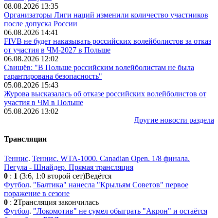
08.08.2026 13:35
Организаторы Лиги наций изменили количество участников
после допуска России
06.08.2026 14:41
FIVB не будет наказывать российских волейболистов за отказ
от участия в ЧМ-2027 в Польше
06.08.2026 12:02
Свищёв: "В Польше российским волейболистам не была
гарантирована безопасность"
05.08.2026 15:43
Журова высказалась об отказе российских волейболистов от
участия в ЧМ в Польше
05.08.2026 13:02
Другие новости раздела
Трансляции
Теннис
.
Теннис. WTA-1000. Canadian Open. 1/8 финала.
Пегула - Шнайдер. Прямая трансляция
0
:
1
(3:6, 1:0 второй сет)
Ведётся
Футбол
.
"Балтика" нанесла "Крыльям Советов" первое
поражение в сезоне
0
:
2
Трансляция закончилась
Футбол
.
"Локомотив" не сумел обыграть "Акрон" и остаётся