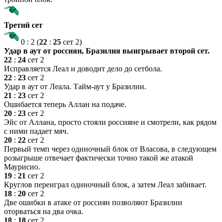
Третий сет
0
:
2
(
22
:
25
сет 2)
Удар в аут от россиян, Бразилия выигрывает второй сет.
22
:
24
сет 2
Исправляется Леал и доводит дело до сетбола.
22
:
23
сет 2
Удар в аут от Леала. Тайм-аут у Бразилии.
21
:
23
сет 2
Ошибается теперь Аллан на подаче.
20
:
23
сет 2
Эйс от Аллана, просто стояли россияне и смотрели, как рядом
с ними падает мяч.
20
:
22
сет 2
Первый темп через одиночный блок от Власова, в следующем
розыгрыше отвечает фактически точно такой же атакой
Маурисио.
19
:
21
сет 2
Круглов переиграл одиночный блок, а затем Леал забивает.
18
:
20
сет 2
Две ошибки в атаке от россиян позволяют Бразилии
оторваться на два очка.
18
:
18
сет 2