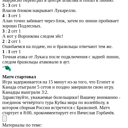
Маурисио переиграл в центре Власова и попал в линию.
5
:
3
сет 1
Власов блоком накрывает Лукарелли.
4
:
3
сет 1
Алан точно забивает через блок, затем по линии пробивает
хорошо Подлесных.
3
:
2
сет 1
А вот у Воронкова следом эйс!
2
:
2
сет 1
Ошибаемся на подаче, но и бразильцы отвечают тем же.
1
:
1
сет 1
Точная атака от Лукаса после подключения с задней линии,
следом бразильцы атаковали в аут.
Матч стартовал
Игра задерживается на 15 минут из-за того, что Египет и
Канада отыграли 5 сетов и поздно завершили свою игру.
Канадцы выиграли 3:2.
Здравствуйте, уважаемые болельщики! Вашему вниманию -
поединок четвёртого тура Кубка мира по волейболу, в
котором сборная России встретится с Бразилией. Матч
стартует в 8:00, прокомментирует его Вячеслав Горбачёв.
Материалы по теме: