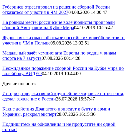
Губерниев отреагировал на решение сборной России
отказаться от участия в ЧМ-2027
04.08.2026 14:00:47
На ровном месте: российские волейболисты проиграли
сборной Австралии на Кубке Мира
04.10.2019 10:25:42
Журова высказалась об отказе российских волейболистов от
участия в ЧМ в Польше
05.08.2026 13:02:51
Медальный зачёт чемпионата Европы по водным видам
спорта на 7 августа
07.08.2026 00:14:28
Неожиданное поражение сборной России на Кубке мира по
волейболу. ВИДЕО
04.10.2019 10:44:00
Другие новости:
Историк, предсказавший крупнейшие мировые потрясения,
сделал заявление о России
26.07.2026 15:57:47
Какие действия Драпатого приведут к бунту в армии
Украины, раскрыл эксперт
28.07.2026 16:15:36
Подпишитесь на обновления и не пропустите ни одной
статьи!