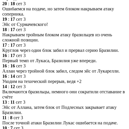
20
:
18
сет 3
Ошибаемся на подаче, но затем блоком накрываем атаку
соперника.
19
:
17
сет 3
Эйс от Сурмачевского!
18
:
17
сет 3
Накрываем тройным блоком атаку бразильцев из очень
сложной позиции.
17
:
17
сет 3
Круглов через один блок забил и прервал серию Бразилии.
16
:
17
сет 3
Первый темп от Лукаса, Бразилия уже впереди.
16
:
16
сет 3
Аллан через тройной блок забил, следом эйс от Лукарелли.
16
:
14
сет 3
Уходим на техический перерыв, ведя +2
14
:
12
сет 3
Включаются бразильцы, немного они сократили отставание в
счёте
13
:
11
сет 3
Эйс от Аллана, затем блок от Подлесных закрывает атаку
Бразилии.
11
:
8
сет 3
После точной атаки Бразилии Лукас ошибается на подаче.
10
:
7
сет 3