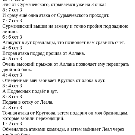
Эйс от Сурмачевского, отрываемся уже на 3 очка!
8
:
7
сет 3
И сразу ещё одна атака от Сурмачевского проходит.
7
:
7
сет 3
Сурмачевский вышел на замену и точно пробил под заднюю
линию.
6
:
6
сет 3
Атакуют в аут бразильцы, это позволяет нам сравнять счёт.
4
:
6
сет 3
Вторая атака подряд прошла от Аллана.
4
:
5
сет 3
Очень высокий прыжок от Аллана позволяет ему переиграть
двойной блок.
4
:
4
сет 3
Отведённый мяч забивает Круглов от блока в аут.
3
:
4
сет 3
А Подлесных подаёт в аут.
3
:
3
сет 3
Подача в сетку от Леала.
2
:
3
сет 3
Точная атака от Круглова, затем подарил он мяч бразильцам,
которые забили переходящий.
1
:
2
сет 3
Обменялись атаками команды, а затем забивает Леал через
тройной блок.