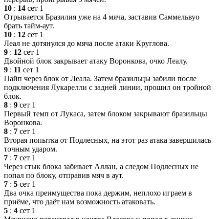
10
:
14
сет 1
Отрывается Бразилия уже на 4 мяча, заставив Саммельвуо
брать тайм-аут.
10
:
12
сет 1
Леал не дотянулся до мяча после атаки Круглова.
9
:
12
сет 1
Двойной блок закрывает атаку Воронкова, очко Леалу.
9
:
11
сет 1
Пайп через блок от Леала. Затем бразильцы забили после
подключения Лукарелли с задней линии, прошил он тройной
блок.
8
:
9
сет 1
Первый темп от Лукаса, затем блоком закрывают бразильцы
Воронкова.
8
:
7
сет 1
Вторая попытка от Подлесных, на этот раз атака завершилась
точным ударом.
7
:
7
сет 1
Через стык блока забивает Аллан, а следом Подлесных не
попал по блоку, отправив мяч в аут.
7
:
5
сет 1
Два очка преимущества пока держим, неплохо играем в
приёме, что даёт нам возможность атаковать.
5
:
4
сет 1