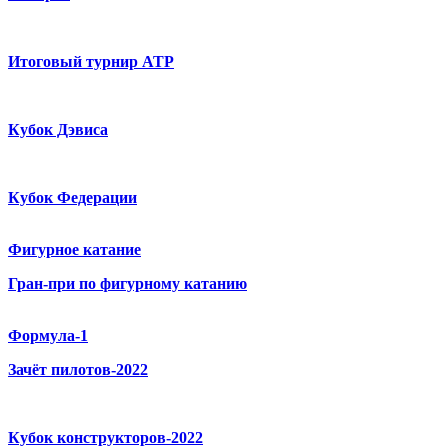
Итоговый турнир ATP
Кубок Дэвиса
Кубок Федерации
Фигурное катание
Гран-при по фигурному катанию
Формула-1
Зачёт пилотов-2022
Кубок конструкторов-2022