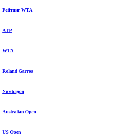
Рейтинг WTA
ATP
WTA
Roland Garros
Уимблдон
Australian Open
US Open