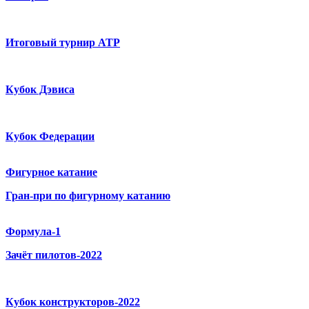
Итоговый турнир ATP
Кубок Дэвиса
Кубок Федерации
Фигурное катание
Гран-при по фигурному катанию
Формула-1
Зачёт пилотов-2022
Кубок конструкторов-2022