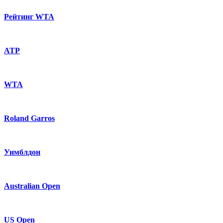
Рейтинг WTA
ATP
WTA
Roland Garros
Уимблдон
Australian Open
US Open