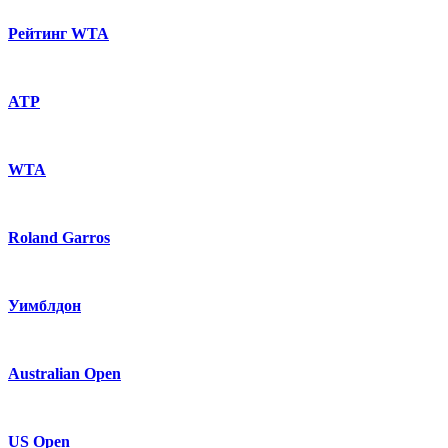
Рейтинг WTA
ATP
WTA
Roland Garros
Уимблдон
Australian Open
US Open