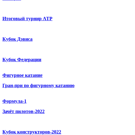
Итоговый турнир ATP
Кубок Дэвиса
Кубок Федерации
Фигурное катание
Гран-при по фигурному катанию
Формула-1
Зачёт пилотов-2022
Кубок конструкторов-2022