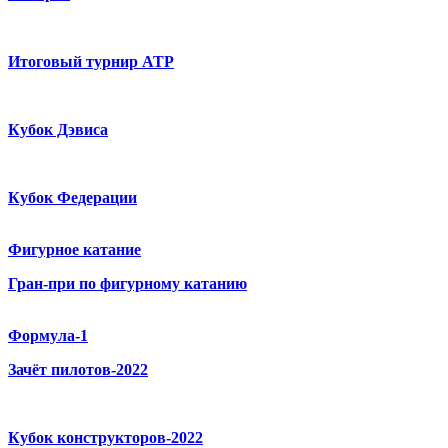
Итоговый турнир ATP
Кубок Дэвиса
Кубок Федерации
Фигурное катание
Гран-при по фигурному катанию
Формула-1
Зачёт пилотов-2022
Кубок конструкторов-2022