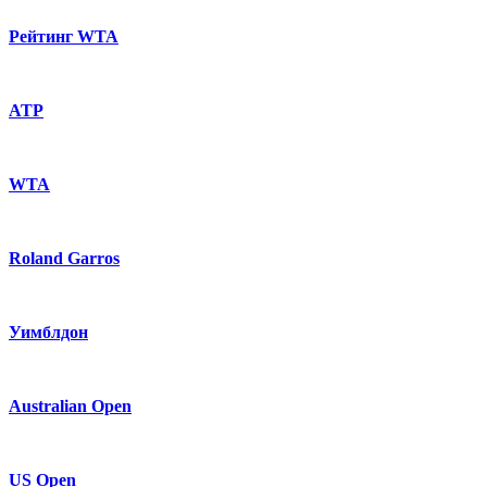
Рейтинг WTA
ATP
WTA
Roland Garros
Уимблдон
Australian Open
US Open