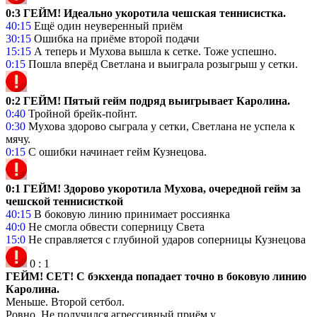
0:3 ГЕЙМ! Идеально укоротила чешская теннисистка.
40:15
Ещё один неуверенный приём
30:15
Ошибка на приёме второй подачи
15:15
А теперь и Мухова вышла к сетке. Тоже успешно.
0:15
Пошла вперёд Светлана и выиграла розыгрыш у сетки.
0:2 ГЕЙМ! Пятый гейм подряд выигрывает Каролина.
0:40
Тройной брейк-пойнт.
0:30
Мухова здорово сыграла у сетки, Светлана не успела к
мячу.
0:15
С ошибки начинает гейм Кузнецова.
0:1 ГЕЙМ! Здорово укоротила Мухова, очередной гейм за
чешской теннисисткой
40:15
В боковую линию принимает россиянка
40:0
Не смогла обвести соперницу Света
15:0
Не справляется с глубиной ударов соперницы Кузнецова
0
:
1
ГЕЙМ! СЕТ! С бэкхенда попадает точно в боковую линию
Каролина.
Меньше. Второй сетбол.
Ровно. Не получился агрессивный приём у