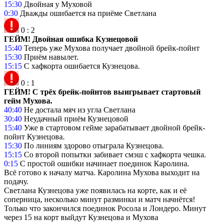
15:30
Двойная у Муховой
0:30
Дважды ошибается на приёме Светлана
0
:
2
ГЕЙМ! Двойная ошибка Кузнецовой
15:40
Теперь уже Мухова получает двойной брейк-пойнт
15:30
Приём навылет.
15:15
С хафкорта ошибается Кузнецова.
0
:
1
ГЕЙМ! С трёх брейк-пойнтов выигрывает стартовый
гейм Мухова.
40:40
Не достала мяч из угла Светлана
30:40
Неудачный приём Кузнецовой
15:40
Уже в стартовом гейме зарабатывает двойной брейк-
пойнт Кузнецова.
15:30
По линиям здорово отыграла Кузнецова.
15:15
Со второй попытки забивает смэш с хафкорта чешка.
0:15
С простой ошибки начинает поединок Каролина.
Всё готово к началу матча. Каролина Мухова выходит на
подачу.
Светлана Кузнецова уже появилась на корте, как и её
соперница, несколько минут разминки и матч начнётся!
Только что закончился поединок Росола и Лондеро. Минут
через 15 на корт выйдут Кузнецова и Мухова