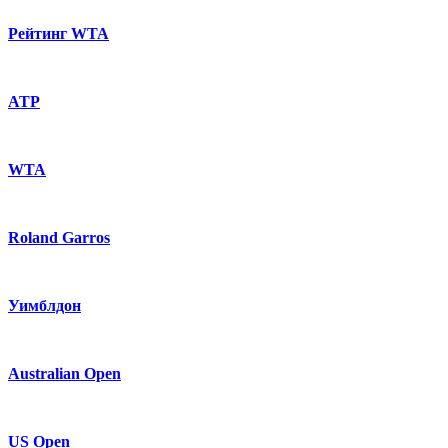
Рейтинг WTA
ATP
WTA
Roland Garros
Уимблдон
Australian Open
US Open