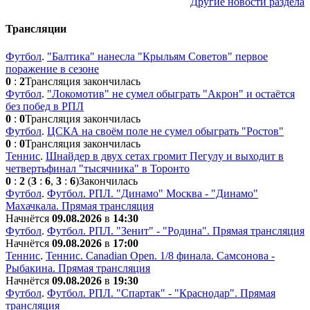
Другие новости раздела
Трансляции
Футбол
.
"Балтика" нанесла "Крыльям Советов" первое
поражение в сезоне
0
:
2
Трансляция закончилась
Футбол
.
"Локомотив" не сумел обыграть "Акрон" и остаётся
без побед в РПЛ
0
:
0
Трансляция закончилась
Футбол
.
ЦСКА на своём поле не сумел обыграть "Ростов"
0
:
0
Трансляция закончилась
Теннис
.
Шнайдер в двух сетах громит Пегулу и выходит в
четвертьфинал "тысячника" в Торонто
0
:
2
(
3
:
6
,
3
:
6
)
Закончилась
Футбол
.
Футбол. РПЛ. "Динамо" Москва - "Динамо"
Махачкала. Прямая трансляция
Начнётся
09.08.2026
в
14:30
Футбол
.
Футбол. РПЛ. "Зенит" - "Родина". Прямая трансляция
Начнётся
09.08.2026
в
17:00
Теннис
.
Теннис. Сanadian Open. 1/8 финала. Самсонова -
Рыбакина. Прямая трансляция
Начнётся
09.08.2026
в
19:30
Футбол
.
Футбол. РПЛ. "Спартак" - "Краснодар". Прямая
трансляция