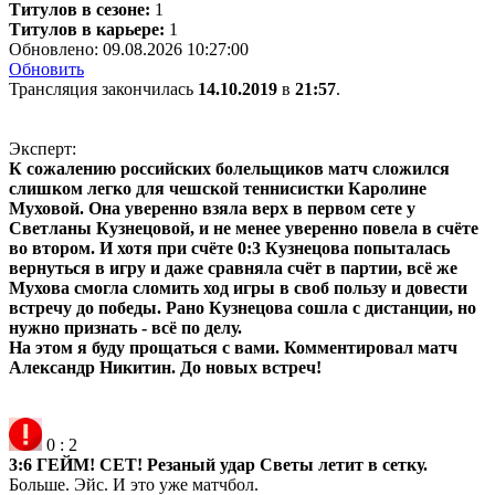
Титулов в сезоне:
1
Титулов в карьере:
1
Обновлено:
09.08.2026 10:27:00
Обновить
Трансляция закончилась
14.10.2019
в
21:57
.
Эксперт:
К сожалению российских болельщиков матч сложился
слишком легко для чешской теннисистки Каролине
Муховой. Она уверенно взяла верх в первом сете у
Светланы Кузнецовой, и не менее уверенно повела в счёте
во втором. И хотя при счёте 0:3 Кузнецова попыталась
вернуться в игру и даже сравняла счёт в партии, всё же
Мухова смогла сломить ход игры в своб пользу и довести
встречу до победы. Рано Кузнецова сошла с дистанции, но
нужно признать - всё по делу.
На этом я буду прощаться с вами. Комментировал матч
Александр Никитин. До новых встреч!
0
:
2
3:6 ГЕЙМ! СЕТ! Резаный удар Светы летит в сетку.
Больше. Эйс. И это уже матчбол.