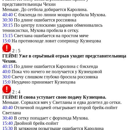
представительницы Чехии
Меньше. До сетбола добирается Каролина.
40:40
С бэкхенда по линии мощно пробила Мухова.
30:30
По длине ошибается россиянка
30:15
По центру плоскими ударами обменивались
теннисистки, Мухова пробила в сетку.
15:15
Светлана ошибается на простом мяче
15:0
На противоходе ловит соперницу Кузнецова
2
:
5
ГЕЙМ! Уже в серьёзный отрыв уходит представительница
Чехии.
40:15
По длине ошибается Каролина с бэкхенда
40:0
Пока что ничего не получается у Кузнецовой
30:0
Свечу слишком глубоко бросила россиянка
15:0
Неудачно принимает Кузнецова
2
:
4
ГЕЙМ! И снова уступает свою подачу Кузнецова.
Меньше. Сорвался мяч у Светланы и едва долетел до сетки.
40:40
Отличной подачей отыгрывает второй брейк-пойнт
Светлана
30:40
В сетку попадает с форхенда Мухова.
15:40
Двойной брейк-пойнт
15:30
В затяжном розыгрыше ошибается Каролина