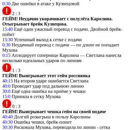
0:30
Две ошибки в атаке у Кузнецовой
2
:
3
ГЕЙМ! Неудачно укорачивает с полулёта Каролина.
Отыгрывает брейк Кузнецова.
15:40
Ещё один ужасный перевод с подачи. Двойной брейк-
пойнт
15:30
Успешный выход к сетке с подачи
0:30
Неудачный перевод с подачи — по длине не попадает
Мухова
0:15
Аплодирует сопернице Каролина — Светлана нанесла
несколько идеальных ударов по линиям
1
:
3
ГЕЙМ! Выигрывает этот гейм россиянка
40:15
На втором ударе ошибается Светлана
40:0
Проводит удар под дальнюю линию
30:0
Ещё одна ошибка на приёме у чешки
15:0
Приняла в сетку Мухова
0
:
3
ГЕЙМ! Выигрывает чешка гейм на своей подаче
40:40
Долгий розыгрыш в пользу Каролины
40:30
Ошибка чешки, брейк-поинт
30:30
Рисковала Мухова, переводила по линии - сетка