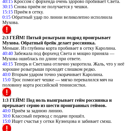
40:15
Кроссом с форхенда очень здорово пробивает Света.
30:15
Снова приём не получается у чешки.
15:15
Приём в сетку.
0:15
Обратный удар по линии великолепно исполнила
Мухова.
2:3 ГЕЙМ! Пятый розыгрыш подряд проигрывает
Мухова. Обратный брейк делает россиянка.
Меньше. Из глубины корта пробивает в сетку Каролина.
40:40
Забежала под форхенд Света и мощно приняла —
Мухова ошиблась по длине при ответе.
40:15
Теперь и Светлана отлично укоротила. Жаль, что у неё
хорошие розыгрыши проходят слишком редко.
40:0
Вторым ударом точно укорачивает Каролина.
15:0
Трос помогает чешке — мягко перевалился мяч на
половину корта российской теннисистки.
1:3 ГЕЙМ! Под ноль выигрывает гейм россиянка и
прерывает серию из шести проигранных геймов.
40:0
Приём за заднюю линию.
30:0
Классный перевод с подачи прошёл.
15:0
Ищет счастья у сетки Кузнецова и забивает смэш.