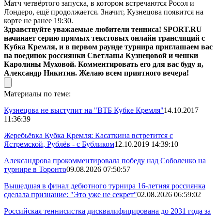
Матч четвёртого запуска, в котором встречаются Росол и
Лондеро, ещё продолжается. Значит, Кузнецова появится на
корте не ранее 19:30.
Здравствуйте уважаемые любители тенниса!
SPORT.RU
начинает серию прямых текстовых онлайн трансляций с
Кубка Кремля, и в первом раунде турнира приглашаем вас
на поединок россиянки Светланы Кузнецовой и чешки
Каролины Муховой. Комментировать его для вас буду я,
Александр Никитин. Желаю всем приятного вечера!
Материалы по теме:
Кузнецова не выступит на "ВТБ Кубке Кремля"
14.10.2017
11:36:39
Жеребьёвка Кубка Кремля: Касаткина встретится с
Ястремской, Рублёв - с Бубликом
12.10.2019 14:39:10
Александрова прокомментировала победу над Соболенко на
турнире в Торонто
09.08.2026 07:50:57
Вышедшая в финал дебютного турнира 16-летняя россиянка
сделала признание: "Это уже не секрет"
02.08.2026 06:59:02
Российская теннисистка дисквалифицирована до 2031 года за