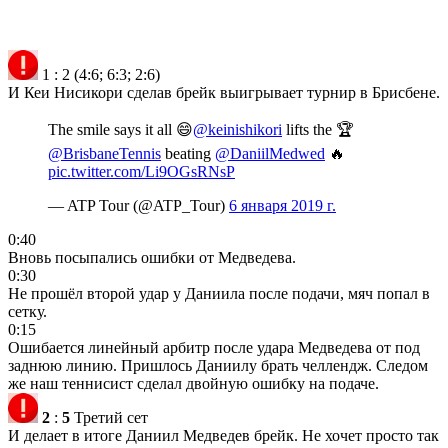
1
:
2
(4:6; 6:3; 2:6)
И Кеи Нисикори сделав брейк выигрывает турнир в Брисбене.
The smile says it all 😄
@keinishikori
lifts the 🏆
@BrisbaneTennis
beating
@DaniilMedwed
🔥
pic.twitter.com/Li9OGsRNsP
— ATP Tour (@ATP_Tour)
6 января 2019 г.
0:40
Вновь посыпались ошибки от Медведева.
0:30
Не прошёл второй удар у Даниила после подачи, мяч попал в
сетку.
0:15
Ошибается линейный арбитр после удара Медведева от под
заднюю линию. Пришлось Даниилу брать челлендж. Следом
же наш теннисист сделал двойную ошибку на подаче.
2
:
5
Третий сет
И делает в итоге Даниил Медведев брейк. Не хочет просто так