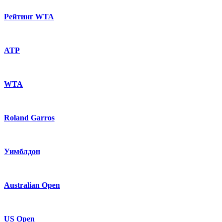
Рейтинг WTA
ATP
WTA
Roland Garros
Уимблдон
Australian Open
US Open