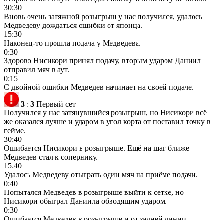
30:30
Вновь очень затяжной розыгрыш у нас получился, удалось
Медведеву дождаться ошибки от японца.
15:30
Наконец-то прошла подача у Медведева.
0:30
Здорово Нисикори принял подачу, вторым ударом Даниил
отправил мяч в аут.
0:15
С двойной ошибки Медведев начинает на своей подаче.
3
:
3
Первый сет
Получился у нас затянувшийся розыгрыш, но Нисикори всё
же оказался лучше и ударом в угол корта от поставил точку в
гейме.
30:40
Ошибается Нисикори в розыгрыше. Ещё на шаг ближе
Медведев стал к сопернику.
15:40
Удалось Медведеву отыграть один мяч на приёме подачи.
0:40
Попытался Медведев в розыгрыше выйти к сетке, но
Нисикори обыграл Даниила обводящим ударом.
0:30
Ошибается Медведев в розыгрыше и от задней линии