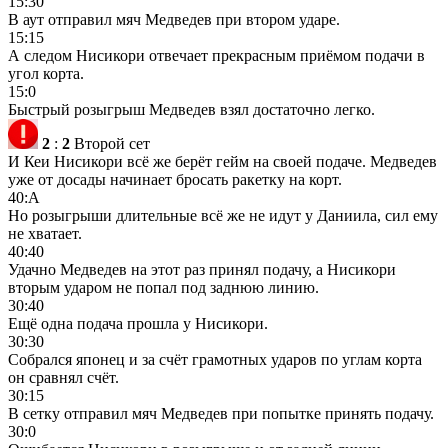
15:30
В аут отправил мяч Медведев при втором ударе.
15:15
А следом Нисикори отвечает прекрасным приёмом подачи в
угол корта.
15:0
Быстрый розыгрыш Медведев взял достаточно легко.
2
:
2
Второй сет
И Кеи Нисикори всё же берёт гейм на своей подаче. Медведев
уже от досады начинает бросать ракетку на корт.
40:А
Но розыгрыши длительные всё же не идут у Даниила, сил ему
не хватает.
40:40
Удачно Медведев на этот раз принял подачу, а Нисикори
вторым ударом не попал под заднюю линию.
30:40
Ещё одна подача прошла у Нисикори.
30:30
Собрался японец и за счёт грамотных ударов по углам корта
он сравнял счёт.
30:15
В сетку отправил мяч Медведев при попытке принять подачу.
30:0