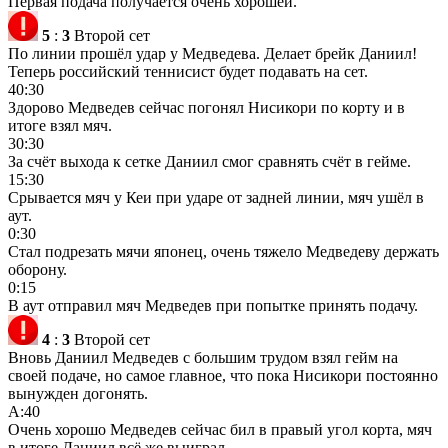
Первая подача получается очень хорошей.
5
:
3
Второй сет
По линии прошёл удар у Медведева. Делает брейк Даниил!
Теперь российский теннисист будет подавать на сет.
40:30
Здорово Медведев сейчас погонял Нисикори по корту и в
итоге взял мяч.
30:30
За счёт выхода к сетке Даниил смог сравнять счёт в гейме.
15:30
Срывается мяч у Кеи при ударе от задней линии, мяч ушёл в
аут.
0:30
Стал подрезать мячи японец, очень тяжело Медведеву держать
оборону.
0:15
В аут отправил мяч Медведев при попытке принять подачу.
4
:
3
Второй сет
Вновь Даниил Медведев с большим трудом взял гейм на
своей подаче, но самое главное, что пока Нисикори постоянно
вынужден догонять.
А:40
Очень хорошо Медведев сейчас бил в правый угол корта, мяч
в итоге Даниил всё же выиграл.