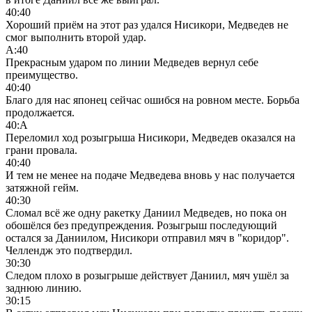
40:40
Хороший приём на этот раз удался Нисикори, Медведев не
смог выполнить второй удар.
А:40
Прекрасным ударом по линии Медведев вернул себе
преимущество.
40:40
Благо для нас японец сейчас ошибся на ровном месте. Борьба
продолжается.
40:А
Переломил ход розыгрыша Нисикори, Медведев оказался на
грани провала.
40:40
И тем не менее на подаче Медведева вновь у нас получается
затяжной гейм.
40:30
Сломал всё же одну ракетку Даниил Медведев, но пока он
обошёлся без предупреждения. Розыгрыш последующий
остался за Даниилом, Нисикори отправил мяч в "коридор".
Челлендж это подтвердил.
30:30
Следом плохо в розыгрыше действует Даниил, мяч ушёл за
заднюю линию.
30:15