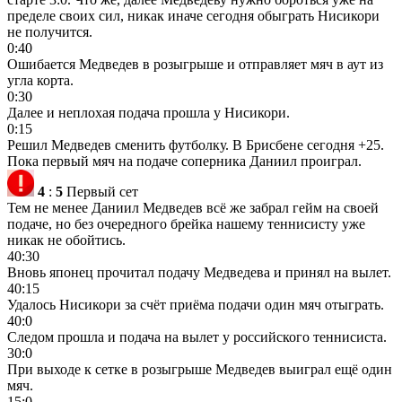
пределе своих сил, никак иначе сегодня обыграть Нисикори
не получится.
0:40
Ошибается Медведев в розыгрыше и отправляет мяч в аут из
угла корта.
0:30
Далее и неплохая подача прошла у Нисикори.
0:15
Решил Медведев сменить футболку. В Брисбене сегодня +25.
Пока первый мяч на подаче соперника Даниил проиграл.
4
:
5
Первый сет
Тем не менее Даниил Медведев всё же забрал гейм на своей
подаче, но без очередного брейка нашему теннисисту уже
никак не обойтись.
40:30
Вновь японец прочитал подачу Медведева и принял на вылет.
40:15
Удалось Нисикори за счёт приёма подачи один мяч отыграть.
40:0
Следом прошла и подача на вылет у российского теннисиста.
30:0
При выходе к сетке в розыгрыше Медведев выиграл ещё один
мяч.
15:0