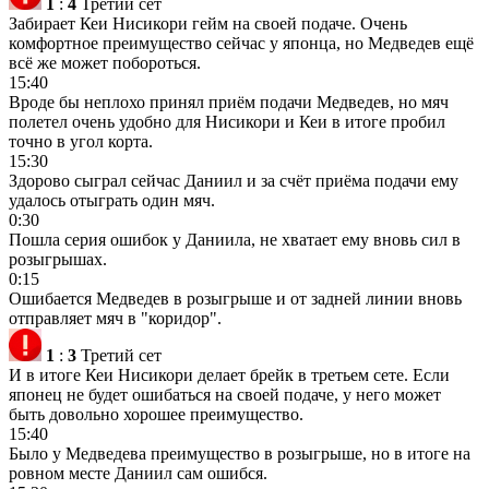
1
:
4
Третий сет
Забирает Кеи Нисикори гейм на своей подаче. Очень
комфортное преимущество сейчас у японца, но Медведев ещё
всё же может побороться.
15:40
Вроде бы неплохо принял приём подачи Медведев, но мяч
полетел очень удобно для Нисикори и Кеи в итоге пробил
точно в угол корта.
15:30
Здорово сыграл сейчас Даниил и за счёт приёма подачи ему
удалось отыграть один мяч.
0:30
Пошла серия ошибок у Даниила, не хватает ему вновь сил в
розыгрышах.
0:15
Ошибается Медведев в розыгрыше и от задней линии вновь
отправляет мяч в "коридор".
1
:
3
Третий сет
И в итоге Кеи Нисикори делает брейк в третьем сете. Если
японец не будет ошибаться на своей подаче, у него может
быть довольно хорошее преимущество.
15:40
Было у Медведева преимущество в розыгрыше, но в итоге на
ровном месте Даниил сам ошибся.