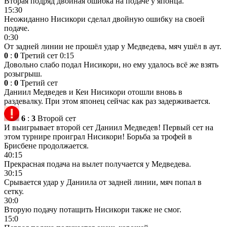
Вторая подряд двойная ошибка на подаче у японца.
15:30
Неожиданно Нисикори сделал двойную ошибку на своей
подаче.
0:30
От задней линии не прошёл удар у Медведева, мяч ушёл в аут.
0
:
0
Третий сет
0:15
Довольно слабо подал Нисикори, но ему удалось всё же взять
розыгрыш.
0
:
0
Третий сет
Даниил Медведев и Кеи Нисикори отошли вновь в
раздевалку. При этом японец сейчас как раз задерживается.
6
:
3
Второй сет
И выигрывает второй сет Даниил Медведев! Первый сет на
этом турнире проиграл Нисикори! Борьба за трофей в
Брисбене продолжается.
40:15
Прекрасная подача на вылет получается у Медведева.
30:15
Срывается удар у Даниила от задней линии, мяч попал в
сетку.
30:0
Вторую подачу потащить Нисикори также не смог.
15:0