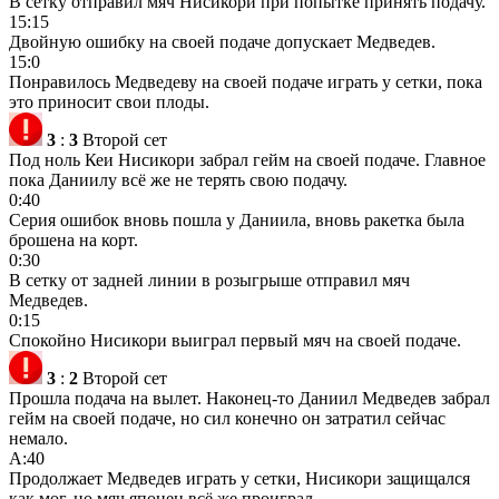
В сетку отправил мяч Нисикори при попытке принять подачу.
15:15
Двойную ошибку на своей подаче допускает Медведев.
15:0
Понравилось Медведеву на своей подаче играть у сетки, пока
это приносит свои плоды.
3
:
3
Второй сет
Под ноль Кеи Нисикори забрал гейм на своей подаче. Главное
пока Даниилу всё же не терять свою подачу.
0:40
Серия ошибок вновь пошла у Даниила, вновь ракетка была
брошена на корт.
0:30
В сетку от задней линии в розыгрыше отправил мяч
Медведев.
0:15
Спокойно Нисикори выиграл первый мяч на своей подаче.
3
:
2
Второй сет
Прошла подача на вылет. Наконец-то Даниил Медведев забрал
гейм на своей подаче, но сил конечно он затратил сейчас
немало.
А:40
Продолжает Медведев играть у сетки, Нисикори защищался
как мог, но мяч японец всё же проиграл.