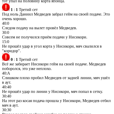
тот упал на половину корта японца.
1
:
1
Третий сет
Под ноль Даниил Медведев забрал гейм на своей подаче. Это
очень хорошо.
40:0
Следом подачу на вылет провёл Медведев.
30:0
Совсем не получился приём подачи у Нисикори.
15:0
Не прошёл удар в угол корта у Нисикори, мяч свалился в
"коридор".
0
:
1
Третий сет
Всё же забирает Нисикори гейм на своей подаче. Медведев
поборолся, это уже неплохо.
40:А
Слишком плохо пробил Медведев от задней линии, мяч ушёл
в аут.
40:40
Не прошёл удар по линии у Нисикори, мяч попал в сетку.
30:40
На этот раз косая подача прошла у Нисикори, Медведев отбил
мяч в аут.
30:30