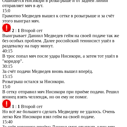
Ошибается Нисикори в розыгрыше и от задней линии
отправляет мяч в аут.
15:0
Грамотно Медведев вышел к сетке в розыгрыше и за счёт
этого выиграл мяч.
2
:
1
Второй сет
Выигрывает Даниил Медведев гейм на своей подаче так же
без особых проблем. Далее российский теннисист ушёл в
раздевалку на пару минут.
40:15
В трос попал мяч после удара Нисикори, а затем тот ушёл в
"коридор".
30:15
За счёт подачи Медведев вновь вышел вперёд.
15:15
Розыгрыш остался за Нисикори.
15:0
В сетку отправил мяч Нисикори при приёме подачи. Решил
японец взять челлендж, но он ему не помог.
1
:
1
Второй сет
Но всё же большего сделать Медведеву не удалось. Очень
легко Кеи Нисикори взял гейм на своей подаче.
15:40
За счёт хорошего приёма Даниил смог отыграть один мяч.