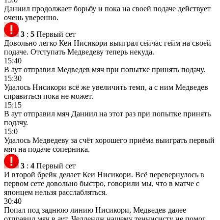
Даниил продолжает борьбу и пока на своей подаче действует
очень уверенно.
3
:
5
Первый сет
Довольно легко Кеи Нисикори выиграл сейчас гейм на своей
подаче. Отступать Медведеву теперь некуда.
15:40
В аут отправил Медведев мяч при попытке принять подачу.
15:30
Удалось Нисикори всё же увеличить темп, а с ним Медведев
справиться пока не может.
15:15
В аут отправил мяч Даниил на этот раз при попытке принять
подачу.
15:0
Удалось Медведеву за счёт хорошего приёма выиграть первый
мяч на подаче соперника.
3
:
4
Первый сет
И второй брейк делает Кеи Нисикори. Всё перевернулось в
первом сете довольно быстро, говорили мы, что в матче с
японцем нельзя расслабляться.
30:40
Попал под заднюю линию Нисикори, Медведев далее
отправил мяч в аут. Челлендж нашему теннисисту не помог.