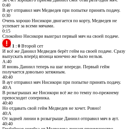
0:40
В аут отправил мяч Медведев при попытке принять подачу.
0:30
Очень хорошо Нисикори двигается по корту, Медведев не
успевает за всеми мячами.
0:15
Спокойно Нисикори выиграл первый мяч на своей подаче.
1
:
0
Второй сет
И всё же Даниил Медведев берёт гейм на своей подаче. Сразу
выпускать вперёд японца конечно же было нельзя.
А:40
И вновь Даниил теперь на шаг впереди. Первый гейм
получается довольно затяжным.
40:40
В аут отправил мяч Нисикори при попытке принять подачу.
40:А
В розыгрышах же Нисикори всё же по темпу по-прежнему
превосходит соперника.
40:40
Но отдавать свой гейм Медведев не хочет. Ровно!
40:А
От задней линии в розыгрыше Даниил отправил мяч в аут.
40:40
Грубейшая ошибка от Медведева лишает преимущество