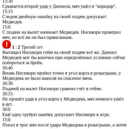
15:30
Срывается второй удар у Даниила, мяч ушёл в "коридор".
15:15
Следом двойную ошибку на своей подаче допускает
Медведев.
15:0
С подачи на вылет начинает Медведев. Нисикори проверил
мяч, но всё же он был правильным.
1
:
2
Третий сет
Вытащил Нисикори гейм на своей подаче всё же. Даниил
Медведев мог бы конечно при определённых условиях сейчас
побороться за брейк.
30:40
Вновь Нисикори пробил точно в угол корта в розыгрыше, у
Медведева не было шансов на спасение мяча.
30:30
Подачей на вылет Нисикори сравнял счёт в гейме.
30:15
Не прошёл удар в угол корта у Медведева, мяч немного ушёл
в аут.
30:0
Ещё одну грубую ошибку допускает Нисикори в игре.
15:0
Попал в трос мяч после удара Медведева в розыгрыше, а затем