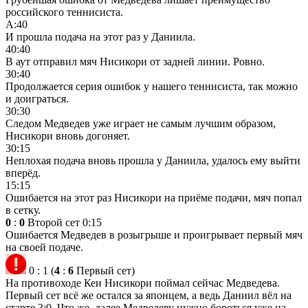
российского теннисиста.
А:40
И прошла подача на этот раз у Даниила.
40:40
В аут отправил мяч Нисикори от задней линии. Ровно.
30:40
Продолжается серия ошибок у нашего теннисиста, так можно
и доиграться.
30:30
Следом Медведев уже играет не самым лучшим образом,
Нисикори вновь догоняет.
30:15
Неплохая подача вновь прошла у Даниила, удалось ему выйти
вперёд.
15:15
Ошибается на этот раз Нисикори на приёме подачи, мяч попал
в сетку.
0
:
0
Второй сет
0:15
Ошибается Медведев в розыгрыше и проигрывает первый мяч
на своей подаче.
0
:
1
(
4
:
6
Первый сет)
На противоходе Кеи Нисикори поймал сейчас Медведева.
Первый сет всё же остался за японцем, а ведь Даниил вёл на
старте 3:0. Что же, далее Медведеву нужно бороться уже на