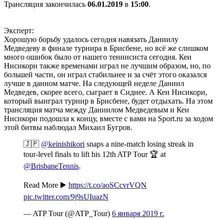
Трансляция закончилась
06.01.2019
в
15:00
.
Эксперт:
Хорошую борьбу удалось сегодня навязать Даниилу
Медведеву в финале турнира в Брисбене, но всё же слишком
много ошибок было от нашего теннисиста сегодня. Кеи
Нисикори также временами играл не лучшим образом, но, по
большей части, он играл стабильнее и за счёт этого оказался
лучше в данном матче. На следующей неделе Даниил
Медведев, скорее всего, сыграет в Сиднее. А Кеи Нисикори,
который выиграл турнир в Брисбене, будет отдыхать. На этом
трансляция матча между Даниилом Медведевым и Кеи
Нисикори подошла к концу, вместе с вами на Sport.ru за ходом
этой битвы наблюдал Михаил Бугров.
🇯🇵
@keinishikori
snaps a nine-match losing streak in
tour-level finals to lift his 12th ATP Tour 🏆 at
@BrisbaneTennis
.
Read More ▶️
https://t.co/aoSCcvrVQN
pic.twitter.com/9j9sUIuazN
— ATP Tour (@ATP_Tour)
6 января 2019 г.