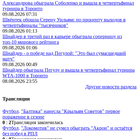
Александрова обыграла Соболенко и вышла в четвертьфинал
турнира в Торонто
09.08.2026 07:31
Швёнтек обошла Серену Уильямс по проценту выходов в
четвертьфиналы "тысячников"
09.08.2026 01:13
Шнайдер в третий раз в карьере обыграла соперницу из
топ-10 мирового рейтинга
09.08.2026 01:06
Шнайдер - о победе над Пегулой: "Это был сумасшедший
матч"
09.08.2026 00:49
Шнайдер обыграла Пегулу и вышла в четвертьфинал турнира
WTA-1000 в Торонто
08.08.2026 23:55
Другие новости раздела
Трансляции
Футбол
.
"Балтика" нанесла "Крыльям Советов" первое
поражение в сезоне
0
:
2
Трансляция закончилась
Футбол
.
"Локомотив" не сумел обыграть "Акрон" и остаётся
без побед в РПЛ