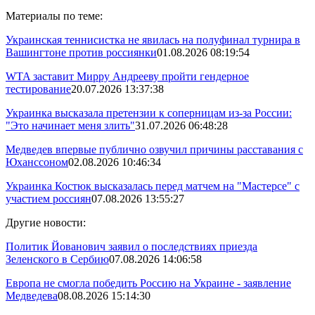
Материалы по теме:
Украинская теннисистка не явилась на полуфинал турнира в
Вашингтоне против россиянки
01.08.2026 08:19:54
WTA заставит Мирру Андрееву пройти гендерное
тестирование
20.07.2026 13:37:38
Украинка высказала претензии к соперницам из-за России:
"Это начинает меня злить"
31.07.2026 06:48:28
Медведев впервые публично озвучил причины расставания с
Юханссоном
02.08.2026 10:46:34
Украинка Костюк высказалась перед матчем на "Мастерсе" с
участием россиян
07.08.2026 13:55:27
Другие новости:
Политик Йованович заявил о последствиях приезда
Зеленского в Сербию
07.08.2026 14:06:58
Европа не смогла победить Россию на Украине - заявление
Медведева
08.08.2026 15:14:30