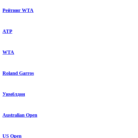
Рейтинг WTA
ATP
WTA
Roland Garros
Уимблдон
Australian Open
US Open