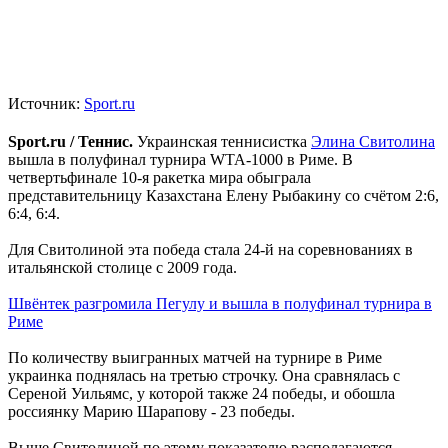
Источник:
Sport.ru
Sport.ru / Теннис.
Украинская теннисистка
Элина Свитолина
вышла в полуфинал турнира WTA-1000 в Риме. В
четвертьфинале 10-я ракетка мира обыграла
представительницу Казахстана Елену Рыбакину со счётом 2:6,
6:4, 6:4.
Для Свитолиной эта победа стала 24-й на соревнованиях в
итальянской столице с 2009 года.
Швёнтек разгромила Пегулу и вышла в полуфинал турнира в
Риме
По количеству выигранных матчей на турнире в Риме
украинка поднялась на третью строчку. Она сравнялась с
Сереной Уильямс, у которой также 24 победы, и обошла
россиянку Марию Шарапову - 23 победы.
Выше Свитолиной по этому показателю располагаются