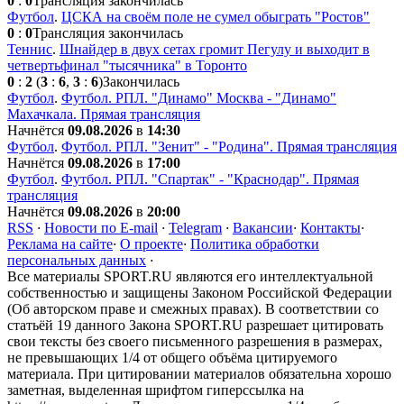
0
:
0
Трансляция закончилась
Футбол
.
ЦСКА на своём поле не сумел обыграть "Ростов"
0
:
0
Трансляция закончилась
Теннис
.
Шнайдер в двух сетах громит Пегулу и выходит в
четвертьфинал "тысячника" в Торонто
0
:
2
(
3
:
6
,
3
:
6
)
Закончилась
Футбол
.
Футбол. РПЛ. "Динамо" Москва - "Динамо"
Махачкала. Прямая трансляция
Начнётся
09.08.2026
в
14:30
Футбол
.
Футбол. РПЛ. "Зенит" - "Родина". Прямая трансляция
Начнётся
09.08.2026
в
17:00
Футбол
.
Футбол. РПЛ. "Спартак" - "Краснодар". Прямая
трансляция
Начнётся
09.08.2026
в
20:00
RSS
·
Новости по E-mail
·
Telegram
·
Вакансии
·
Контакты
·
Реклама на сайте
·
О проекте
·
Политика обработки
персональных данных
·
Все материалы SPORT.RU являются его интеллектуальной
собственностью и защищены Законом Российской Федерации
(Об авторском праве и смежных правах). В соответствии со
статьёй 19 данного Закона SPORT.RU разрешает цитировать
свои тексты без своего письменного разрешения в размерах,
не превышающих 1/4 от общего объёма цитируемого
материала. При цитировании материалов обязательна хорошо
заметная, выделенная шрифтом гиперссылка на