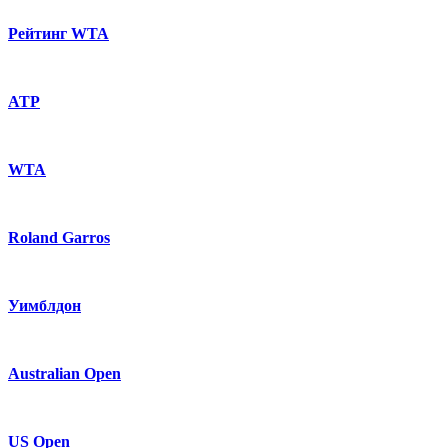
Рейтинг WTA
ATP
WTA
Roland Garros
Уимблдон
Australian Open
US Open