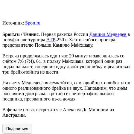
Источник:
Sport.ru
Sport.ru / Теннис.
Первая ракетка России
Даниил Медведев
в
полуфинале турнира
АТР
-250 в Хертогенбосе проиграл
представителю Польши Камилю Майхшаку.
Встреча продолжалась один час 29 минут и завершилась со
счётом 7:6 (7:4), 6:1 в пользу Майхшака, который один раз
подал навылет, совершил одну двойную ошибку и реализовал
три брейк-пойнта из шести.
На счету Медведева восемь эйсов, семь двойных ошибок и ни
одного реализованного брейка из двух. Напомним, что днём
россиянин доигрывал третий сет четвертьфинального
поединка, прерванного из-за дождя.
В финале поляк встретится с Алексом Де Минором из
Австралии.
Поделиться