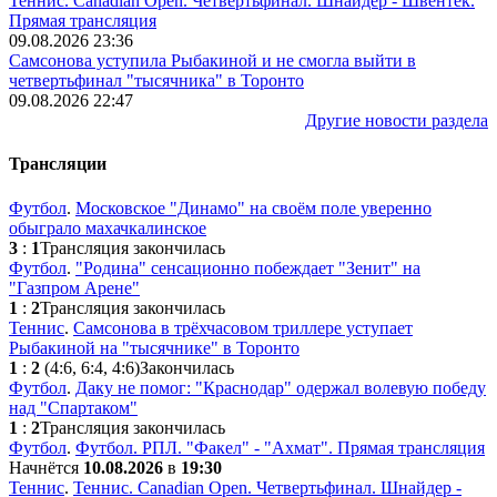
Теннис. Canadian Open. Четвертьфинал. Шнайдер - Швёнтек.
Прямая трансляция
09.08.2026 23:36
Самсонова уступила Рыбакиной и не смогла выйти в
четвертьфинал "тысячника" в Торонто
09.08.2026 22:47
Другие новости раздела
Трансляции
Футбол
.
Московское "Динамо" на своём поле уверенно
обыграло махачкалинское
3
:
1
Трансляция закончилась
Футбол
.
"Родина" сенсационно побеждает "Зенит" на
"Газпром Арене"
1
:
2
Трансляция закончилась
Теннис
.
Самсонова в трёхчасовом триллере уступает
Рыбакиной на "тысячнике" в Торонто
1
:
2
(4:6, 6:4, 4:6)
Закончилась
Футбол
.
Даку не помог: "Краснодар" одержал волевую победу
над "Спартаком"
1
:
2
Трансляция закончилась
Футбол
.
Футбол. РПЛ. "Факел" - "Ахмат". Прямая трансляция
Начнётся
10.08.2026
в
19:30
Теннис
.
Теннис. Canadian Open. Четвертьфинал. Шнайдер -