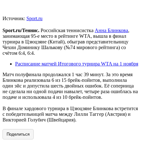
Источник:
Sport.ru
Sport.ru/Теннис.
Российская теннисистка
Анна Блинкова
,
занимающая 95-е место в рейтинге WTA, вышла в финал
турнира в Цзюцзяне (Китай), обыграв представительницу
Чехии Доминику Шалькову (№74 мирового рейтинга) со
счётом 6:4, 6:4.
Расписание матчей Итогового турнира WTA на 1 ноября
Матч полуфинала продолжался 1 час 39 минут. За это время
Блинкова реализовала 6 из 15 брейк-пойнтов, выполнила
один эйс и допустила шесть двойных ошибок. Её соперница
не сделала ни одной подачи навылет, четыре раза ошиблась на
подаче и использовала 4 из 10 брейк-пойнтов.
В финале хардового турнира в Цзюцзяне Блинкова встретится
с победительницей матча между Лилли Таггер (Австрия) и
Викторией Голубич (Швейцария).
Поделиться