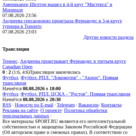
Американец Шелтон вышел в 4-й круг "Мастерса" в
Монреале
07.08.2026 23:56
Андреева сенсационно проиграла Фернандес в 3-м круге
турнира в Торонто
07.08.2026 23:03
Другие новости раздела
Трансляции
Теннис
.
Андреева проигрывает Фернандес в третьем круге
Canadian Open
0
:
2
(1:6, 4:6)
Трансляция закончилась
Футбол
.
Футбол. РПЛ. "Локомотив" - "Акрон". Прямая
трансляция
Начнётся
08.08.2026
в
18:00
Футбол
.
Футбол. РПЛ. ЦСКА - "Ростов". Прямая трансляция
Начнётся
08.08.2026
в
20:30
RSS
·
Новости по E-mail
·
Telegram
·
Вакансии
·
Контакты
·
Реклама на сайте
·
О проекте
·
Политика обработки
персональных данных
·
Все материалы SPORT.RU являются его интеллектуальной
собственностью и защищены Законом Российской Федерации
(Об авторском праве и смежных правах). В соответствии со