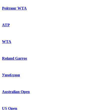
Рейтинг WTA
ATP
WTA
Roland Garros
Уимблдон
Australian Open
US Open