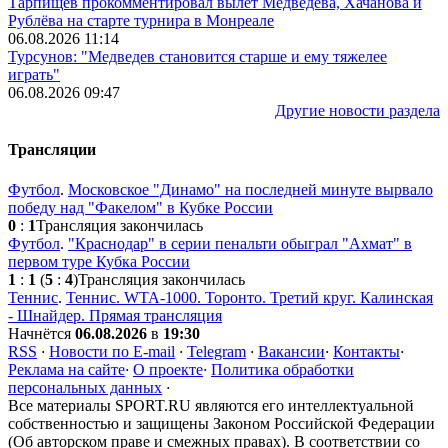
Тарпищев прокомментировал вылет Медведева, Хачанова и
Рублёва на старте турнира в Монреале
06.08.2026 11:14
Турсунов: "Медведев становится старше и ему тяжелее
играть"
06.08.2026 09:47
Другие новости раздела
Трансляции
Футбол
.
Московское "Динамо" на последней минуте вырвало
победу над "Факелом" в Кубке России
0
:
1
Трансляция закончилась
Футбол
.
"Краснодар" в серии пенальти обыграл "Ахмат" в
первом туре Кубка России
1
:
1
(
5
:
4
)
Трансляция закончилась
Теннис
.
Теннис. WTA-1000. Торонто. Третий круг. Калинская
- Шнайдер. Прямая трансляция
Начнётся
06.08.2026
в
19:30
RSS
·
Новости по E-mail
·
Telegram
·
Вакансии
·
Контакты
·
Реклама на сайте
·
О проекте
·
Политика обработки
персональных данных
·
Все материалы SPORT.RU являются его интеллектуальной
собственностью и защищены Законом Российской Федерации
(Об авторском праве и смежных правах). В соответствии со