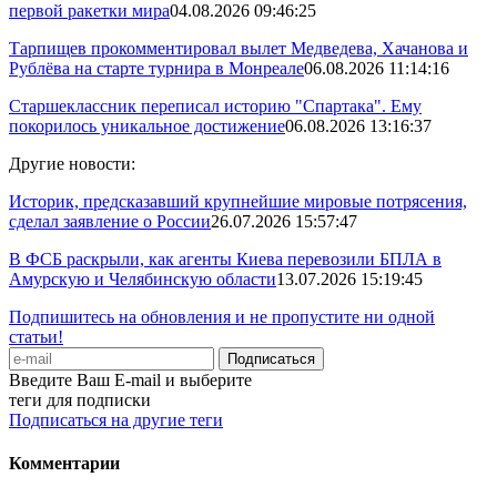
первой ракетки мира
04.08.2026 09:46:25
Тарпищев прокомментировал вылет Медведева, Хачанова и
Рублёва на старте турнира в Монреале
06.08.2026 11:14:16
Старшеклассник переписал историю "Спартака". Ему
покорилось уникальное достижение
06.08.2026 13:16:37
Другие новости:
Историк, предсказавший крупнейшие мировые потрясения,
сделал заявление о России
26.07.2026 15:57:47
В ФСБ раскрыли, как агенты Киева перевозили БПЛА в
Амурскую и Челябинскую области
13.07.2026 15:19:45
Подпишитесь на обновления и не пропустите ни одной
статьи!
Введите Ваш E-mail и выберите
теги для подписки
Подписаться на другие теги
Комментарии