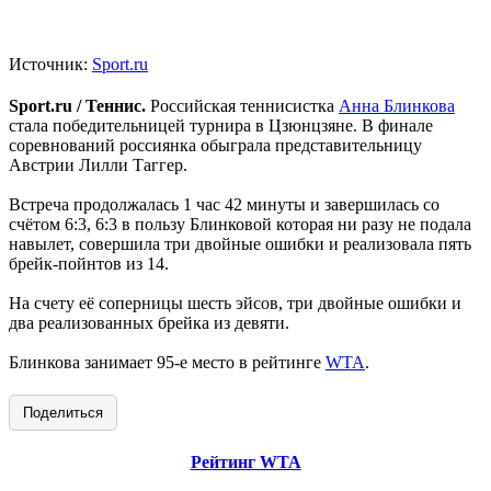
Источник:
Sport.ru
Sport.ru / Теннис.
Российская теннисистка
Анна Блинкова
стала победительницей турнира в Цзюнцзяне. В финале
соревнований россиянка обыграла представительницу
Австрии Лилли Таггер.
Встреча продолжалась 1 час 42 минуты и завершилась со
счётом 6:3, 6:3 в пользу Блинковой которая ни разу не подала
навылет, совершила три двойные ошибки и реализовала пять
брейк-пойнтов из 14.
На счету её соперницы шесть эйсов, три двойные ошибки и
два реализованных брейка из девяти.
Блинкова занимает 95-е место в рейтинге
WTA
.
Поделиться
Рейтинг WTA