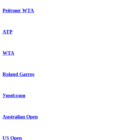
Рейтинг WTA
ATP
WTA
Roland Garros
Уимблдон
Australian Open
US Open