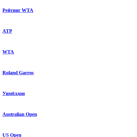
Рейтинг WTA
ATP
WTA
Roland Garros
Уимблдон
Australian Open
US Open