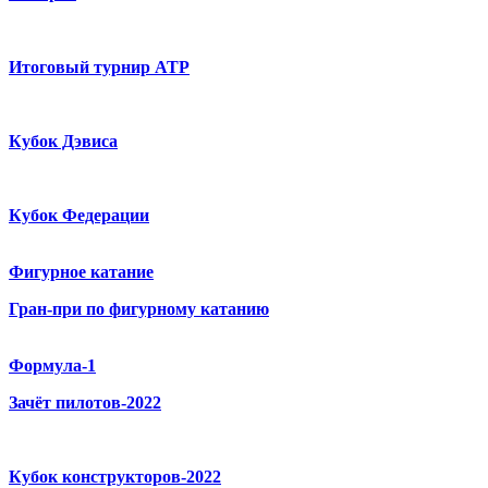
Итоговый турнир ATP
Кубок Дэвиса
Кубок Федерации
Фигурное катание
Гран-при по фигурному катанию
Формула-1
Зачёт пилотов-2022
Кубок конструкторов-2022