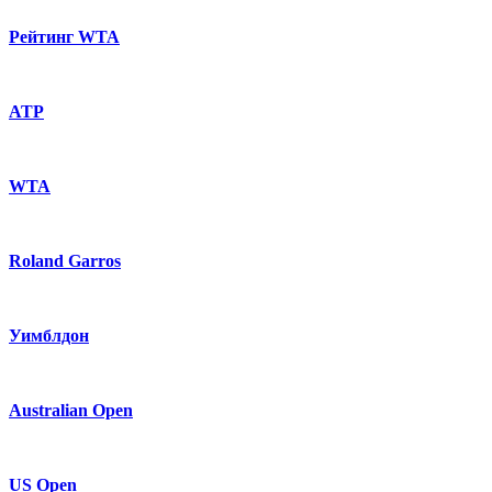
Рейтинг WTA
ATP
WTA
Roland Garros
Уимблдон
Australian Open
US Open