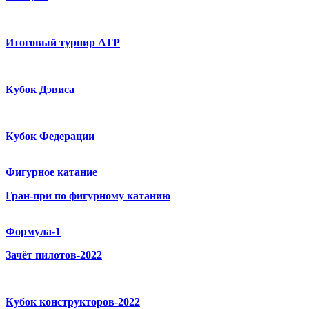
Итоговый турнир ATP
Кубок Дэвиса
Кубок Федерации
Фигурное катание
Гран-при по фигурному катанию
Формула-1
Зачёт пилотов-2022
Кубок конструкторов-2022