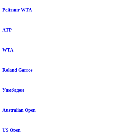
Рейтинг WTA
ATP
WTA
Roland Garros
Уимблдон
Australian Open
US Open