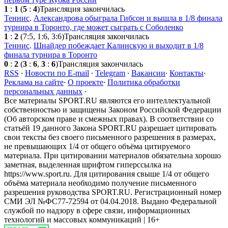
1
:
1
(
5
:
4
)
Трансляция закончилась
Теннис
.
Александрова обыграла Гибсон и вышла в 1/8 финала
турнира в Торонто, где может сыграть с Соболенко
1
:
2
(7:5, 1:6, 3:6)
Трансляция закончилась
Теннис
.
Шнайдер побеждает Калинскую и выходит в 1/8
финала турнира в Торонто
0
:
2
(
3
:
6
,
3
:
6
)
Трансляция закончилась
RSS
·
Новости по E-mail
·
Telegram
·
Вакансии
·
Контакты
·
Реклама на сайте
·
О проекте
·
Политика обработки
персональных данных
·
Все материалы SPORT.RU являются его интеллектуальной
собственностью и защищены Законом Российской Федерации
(Об авторском праве и смежных правах). В соответствии со
статьёй 19 данного Закона SPORT.RU разрешает цитировать
свои тексты без своего письменного разрешения в размерах,
не превышающих 1/4 от общего объёма цитируемого
материала. При цитировании материалов обязательна хорошо
заметная, выделенная шрифтом гиперссылка на
https://www.sport.ru. Для цитирования свыше 1/4 от общего
объёма материала необходимо получение письменного
разрешения руководства SPORT.RU. Регистрационный номер
СМИ ЭЛ №ФС77-72594 от 04.04.2018. Выдано Федеральной
службой по надзору в сфере связи, информационных
технологий и массовых коммуникаций | 16+