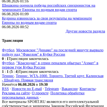
06.08.2026 01:16
Шишкина оценила победы российских синхронисток на
чемпионате Европы по водным видам спорта
06.08.2026 01:09
Кедрина извинилась за свои результаты на чемпионате
Европы по водным видам спорта
06.08.2026 00:52
Другие новости раздела
Трансляции
Футбол
.
Московское "Динамо" на последней минуте вырвало
победу над "Факелом" в Кубке России
0
:
1
Трансляция закончилась
Футбол
.
"Краснодар" в серии пенальти обыграл "Ахмат" в
первом туре Кубка России
1
:
1
(
5
:
4
)
Трансляция закончилась
Теннис
.
Теннис. WTA-1000. Торонто. Третий круг. Калинская
- Шнайдер. Прямая трансляция
Начнётся
06.08.2026
в
19:30
RSS
·
Новости по E-mail
·
Telegram
·
Вакансии
·
Контакты
·
Реклама на сайте
·
О проекте
·
Политика обработки
персональных данных
·
Все материалы SPORT.RU являются его интеллектуальной
собственностью и защищены Законом Российской Федерации