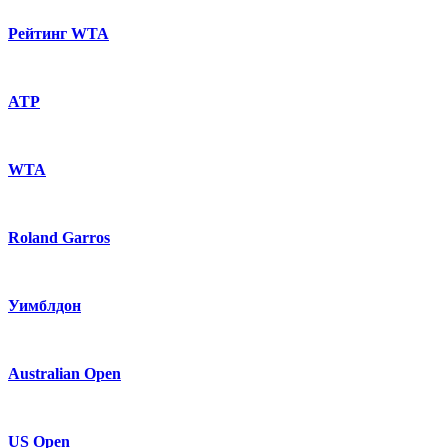
Рейтинг WTA
ATP
WTA
Roland Garros
Уимблдон
Australian Open
US Open