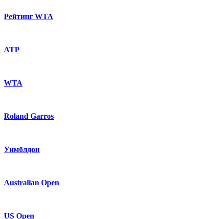
Рейтинг WTA
ATP
WTA
Roland Garros
Уимблдон
Australian Open
US Open