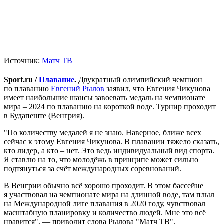
Источник:
Матч ТВ
Sport.ru /
Плавание
.
Двукратный олимпийский чемпион
по плаванию
Евгений Рылов
заявил, что Евгения Чикунова
имеет наибольшие шансы завоевать медаль на чемпионате
мира – 2024 по плаванию на короткой воде. Турнир проходит
в Будапеште (Венгрия).
"По количеству медалей я не знаю. Наверное, ближе всех
сейчас к этому Евгения Чикунова. В плавании тяжело сказать,
кто лидер, а кто – нет. Это ведь индивидуальный вид спорта.
Я ставлю на то, что молодёжь в принципе может сильно
подтянуться за счёт международных соревнований.
В Венгрии обычно всё хорошо проходит. В этом бассейне
я участвовал на чемпионате мира на длинной воде, там плыл
на Международной лиге плавания в 2020 году, чувствовал
масштабную планировку и количество людей. Мне это всё
нравится", — приводит слова Рылова "Матч ТВ".