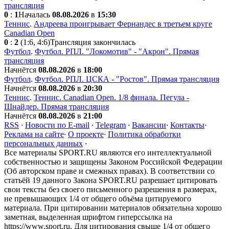
трансляция
0
:
1
Началась
08.08.2026
в
15:30
Теннис
.
Андреева проигрывает Фернандес в третьем круге
Canadian Open
0
:
2
(1:6, 4:6)
Трансляция закончилась
Футбол
.
Футбол. РПЛ. "Локомотив" - "Акрон". Прямая
трансляция
Начнётся
08.08.2026
в
18:00
Футбол
.
Футбол. РПЛ. ЦСКА - "Ростов". Прямая трансляция
Начнётся
08.08.2026
в
20:30
Теннис
.
Теннис. Canadian Open. 1/8 финала. Пегула -
Шнайдер. Прямая трансляция
Начнётся
08.08.2026
в
21:00
RSS
·
Новости по E-mail
·
Telegram
·
Вакансии
·
Контакты
·
Реклама на сайте
·
О проекте
·
Политика обработки
персональных данных
·
Все материалы SPORT.RU являются его интеллектуальной
собственностью и защищены Законом Российской Федерации
(Об авторском праве и смежных правах). В соответствии со
статьёй 19 данного Закона SPORT.RU разрешает цитировать
свои тексты без своего письменного разрешения в размерах,
не превышающих 1/4 от общего объёма цитируемого
материала. При цитировании материалов обязательна хорошо
заметная, выделенная шрифтом гиперссылка на
https://www.sport.ru. Для цитирования свыше 1/4 от общего