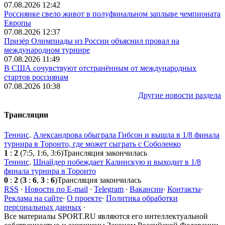
07.08.2026 12:42
Россиянке свело живот в полуфинальном заплыве чемпионата
Европы
07.08.2026 12:37
Призёр Олимпиады из России объяснил провал на
международном турнире
07.08.2026 11:49
В США сочувствуют отстранённым от международных
стартов россиянам
07.08.2026 10:38
Другие новости раздела
Трансляции
Теннис
.
Александрова обыграла Гибсон и вышла в 1/8 финала
турнира в Торонто, где может сыграть с Соболенко
1
:
2
(7:5, 1:6, 3:6)
Трансляция закончилась
Теннис
.
Шнайдер побеждает Калинскую и выходит в 1/8
финала турнира в Торонто
0
:
2
(
3
:
6
,
3
:
6
)
Трансляция закончилась
RSS
·
Новости по E-mail
·
Telegram
·
Вакансии
·
Контакты
·
Реклама на сайте
·
О проекте
·
Политика обработки
персональных данных
·
Все материалы SPORT.RU являются его интеллектуальной