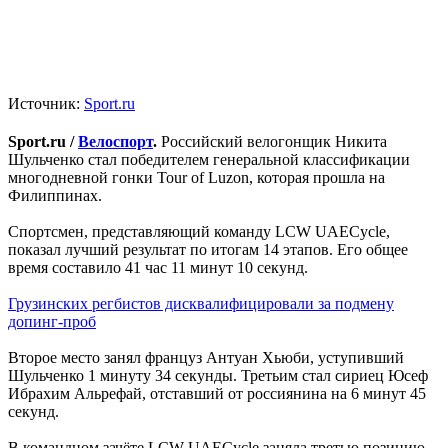
Источник:
Sport.ru
Sport.ru /
Велоспорт
.
Российский велогонщик Никита
Шульченко стал победителем генеральной классификации
многодневной гонки Tour of Luzon, которая прошла на
Филиппинах.
Спортсмен, представляющий команду LCW UAECycle,
показал лучший результат по итогам 14 этапов. Его общее
время составило 41 час 11 минут 10 секунд.
Грузинских регбистов дисквалифицировали за подмену
допинг-проб
Второе место занял француз Антуан Хьюби, уступивший
Шульченко 1 минуту 34 секунды. Третьим стал сириец Юсеф
Ибрахим Альрефай, отставший от россиянина на 6 минут 45
секунд.
В командном зачёте LCW UAECycle заняла третью позицию.