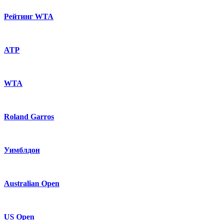
Рейтинг WTA
ATP
WTA
Roland Garros
Уимблдон
Australian Open
US Open