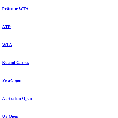
Рейтинг WTA
ATP
WTA
Roland Garros
Уимблдон
Australian Open
US Open