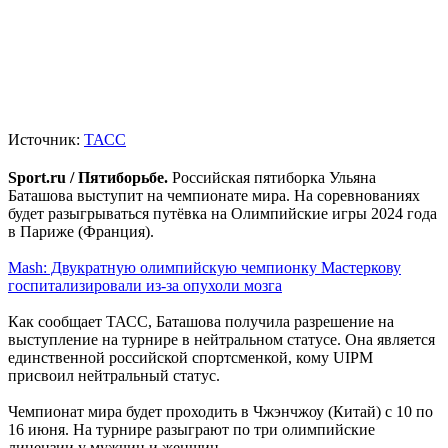
Источник:
ТАСС
Sport.ru / Пятиборьбе.
Российская пятиборка Ульяна
Баташова выступит на чемпионате мира. На соревнованиях
будет разыгрываться путёвка на Олимпийские игры 2024 года
в Париже (Франция).
Mash: Двукратную олимпийскую чемпионку Мастеркову
госпитализировали из-за опухоли мозга
Как сообщает ТАСС, Баташова получила разрешение на
выступление на турнире в нейтральном статусе. Она является
единственной российской спортсменкой, кому UIPM
присвоил нейтральный статус.
Чемпионат мира будет проходить в Чжэнчжоу (Китай) с 10 по
16 июня. На турнире разыграют по три олимпийские
лицензии у мужчин и женщин.