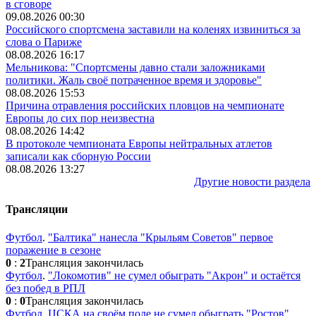
в сговоре
09.08.2026 00:30
Российского спортсмена заставили на коленях извиниться за
слова о Париже
08.08.2026 16:17
Мельникова: "Спортсмены давно стали заложниками
политики. Жаль своё потраченное время и здоровье"
08.08.2026 15:53
Причина отравления российских пловцов на чемпионате
Европы до сих пор неизвестна
08.08.2026 14:42
В протоколе чемпионата Европы нейтральных атлетов
записали как сборную России
08.08.2026 13:27
Другие новости раздела
Трансляции
Футбол
.
"Балтика" нанесла "Крыльям Советов" первое
поражение в сезоне
0
:
2
Трансляция закончилась
Футбол
.
"Локомотив" не сумел обыграть "Акрон" и остаётся
без побед в РПЛ
0
:
0
Трансляция закончилась
Футбол
.
ЦСКА на своём поле не сумел обыграть "Ростов"