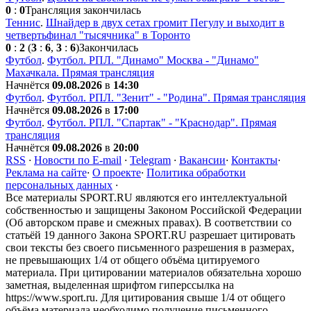
0
:
0
Трансляция закончилась
Теннис
.
Шнайдер в двух сетах громит Пегулу и выходит в
четвертьфинал "тысячника" в Торонто
0
:
2
(
3
:
6
,
3
:
6
)
Закончилась
Футбол
.
Футбол. РПЛ. "Динамо" Москва - "Динамо"
Махачкала. Прямая трансляция
Начнётся
09.08.2026
в
14:30
Футбол
.
Футбол. РПЛ. "Зенит" - "Родина". Прямая трансляция
Начнётся
09.08.2026
в
17:00
Футбол
.
Футбол. РПЛ. "Спартак" - "Краснодар". Прямая
трансляция
Начнётся
09.08.2026
в
20:00
RSS
·
Новости по E-mail
·
Telegram
·
Вакансии
·
Контакты
·
Реклама на сайте
·
О проекте
·
Политика обработки
персональных данных
·
Все материалы SPORT.RU являются его интеллектуальной
собственностью и защищены Законом Российской Федерации
(Об авторском праве и смежных правах). В соответствии со
статьёй 19 данного Закона SPORT.RU разрешает цитировать
свои тексты без своего письменного разрешения в размерах,
не превышающих 1/4 от общего объёма цитируемого
материала. При цитировании материалов обязательна хорошо
заметная, выделенная шрифтом гиперссылка на
https://www.sport.ru. Для цитирования свыше 1/4 от общего
объёма материала необходимо получение письменного