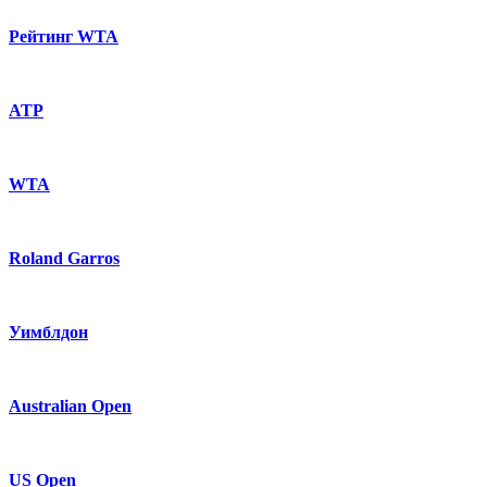
Рейтинг WTA
ATP
WTA
Roland Garros
Уимблдон
Australian Open
US Open