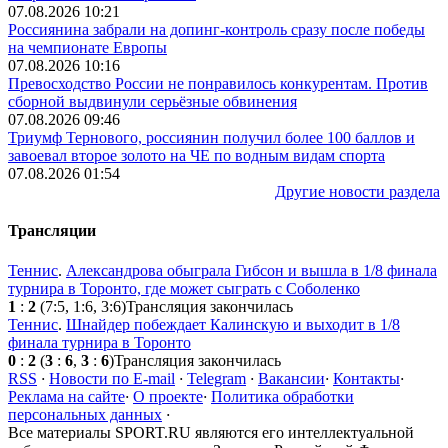
07.08.2026 10:21
Россиянина забрали на допинг-контроль сразу после победы
на чемпионате Европы
07.08.2026 10:16
Превосходство России не понравилось конкурентам. Против
сборной выдвинули серьёзные обвинения
07.08.2026 09:46
Триумф Тернового, россиянин получил более 100 баллов и
завоевал второе золото на ЧЕ по водным видам спорта
07.08.2026 01:54
Другие новости раздела
Трансляции
Теннис
.
Александрова обыграла Гибсон и вышла в 1/8 финала
турнира в Торонто, где может сыграть с Соболенко
1
:
2
(7:5, 1:6, 3:6)
Трансляция закончилась
Теннис
.
Шнайдер побеждает Калинскую и выходит в 1/8
финала турнира в Торонто
0
:
2
(
3
:
6
,
3
:
6
)
Трансляция закончилась
RSS
·
Новости по E-mail
·
Telegram
·
Вакансии
·
Контакты
·
Реклама на сайте
·
О проекте
·
Политика обработки
персональных данных
·
Все материалы SPORT.RU являются его интеллектуальной