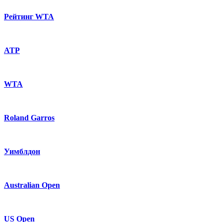
Рейтинг WTA
ATP
WTA
Roland Garros
Уимблдон
Australian Open
US Open