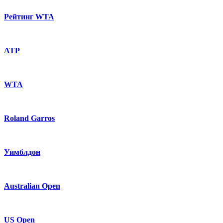
Рейтинг WTA
ATP
WTA
Roland Garros
Уимблдон
Australian Open
US Open