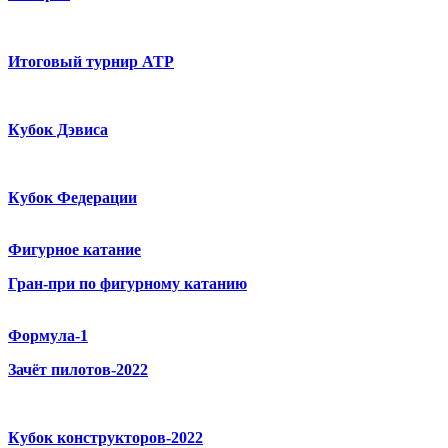
Итоговый турнир ATP
Кубок Дэвиса
Кубок Федерации
Фигурное катание
Гран-при по фигурному катанию
Формула-1
Зачёт пилотов-2022
Кубок конструкторов-2022