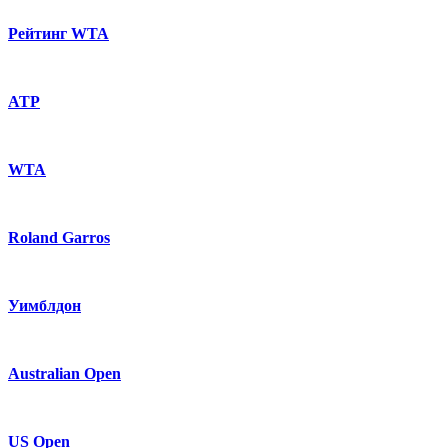
Рейтинг WTA
ATP
WTA
Roland Garros
Уимблдон
Australian Open
US Open