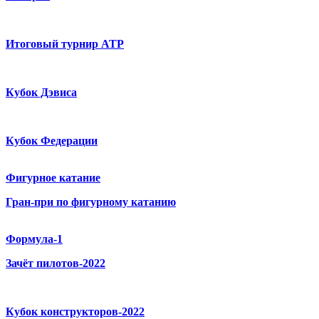
Итоговый турнир ATP
Кубок Дэвиса
Кубок Федерации
Фигурное катание
Гран-при по фигурному катанию
Формула-1
Зачёт пилотов-2022
Кубок конструкторов-2022