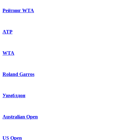
Рейтинг WTA
ATP
WTA
Roland Garros
Уимблдон
Australian Open
US Open