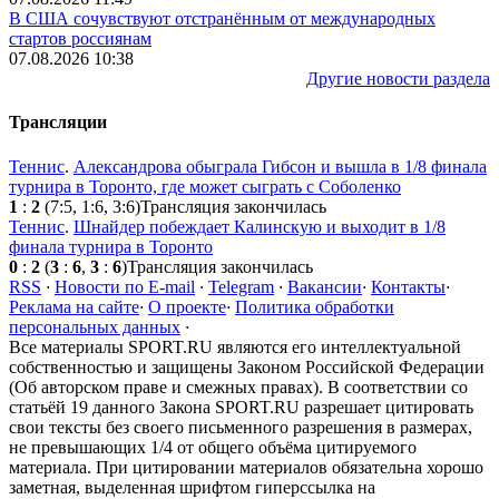
В США сочувствуют отстранённым от международных
стартов россиянам
07.08.2026 10:38
Другие новости раздела
Трансляции
Теннис
.
Александрова обыграла Гибсон и вышла в 1/8 финала
турнира в Торонто, где может сыграть с Соболенко
1
:
2
(7:5, 1:6, 3:6)
Трансляция закончилась
Теннис
.
Шнайдер побеждает Калинскую и выходит в 1/8
финала турнира в Торонто
0
:
2
(
3
:
6
,
3
:
6
)
Трансляция закончилась
RSS
·
Новости по E-mail
·
Telegram
·
Вакансии
·
Контакты
·
Реклама на сайте
·
О проекте
·
Политика обработки
персональных данных
·
Все материалы SPORT.RU являются его интеллектуальной
собственностью и защищены Законом Российской Федерации
(Об авторском праве и смежных правах). В соответствии со
статьёй 19 данного Закона SPORT.RU разрешает цитировать
свои тексты без своего письменного разрешения в размерах,
не превышающих 1/4 от общего объёма цитируемого
материала. При цитировании материалов обязательна хорошо
заметная, выделенная шрифтом гиперссылка на